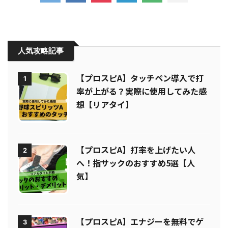
人気攻略記事
【プロスピA】タッチペン導入で打
1
率が上がる？実際に使用してみた感
想【リアタイ】
【プロスピA】打率を上げたい人
2
へ！指サックのおすすめ5選【人
気】
【プロスピA】エナジーを無料でゲ
3