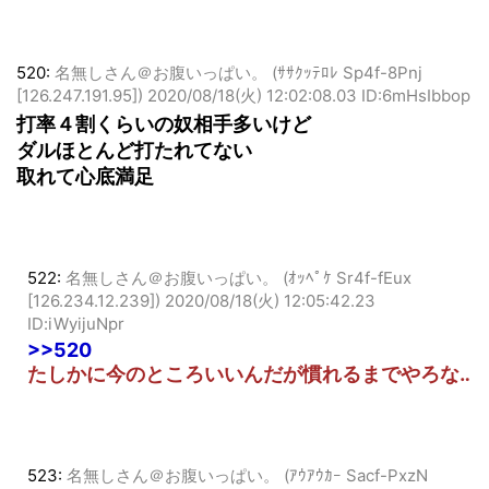
520:
名無しさん＠お腹いっぱい。 (ｻｻｸｯﾃﾛﾚ Sp4f-8Pnj
[126.247.191.95])
2020/08/18(火) 12:02:08.03 ID:6mHsIbbop
打率４割くらいの奴相手多いけど
ダルほとんど打たれてない
取れて心底満足
522:
名無しさん＠お腹いっぱい。 (ｵｯﾍﾟｹ Sr4f-fEux
[126.234.12.239])
2020/08/18(火) 12:05:42.23
ID:iWyijuNpr
>>520
たしかに今のところいいんだが慣れるまでやろな‥
523:
名無しさん＠お腹いっぱい。 (ｱｳｱｳｶｰ Sacf-PxzN