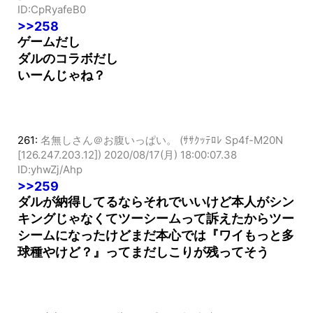
ID:CpRyafeB0
>>258
ゲームだし
ダルのコラボだし
いーんじゃね？
261:
名無しさん＠お腹いっぱい。 (ｻｻｸｯﾃﾛﾚ Sp4f-M20N
[126.247.203.12])
2020/08/17(月) 18:00:07.38
ID:yhwZj/Ahp
>>259
ダルが納得してるならそれでいいけど本人がシン
キングじゃなくてツーシームって訴えたからツー
シームになったけどまだ本心では『ワイもっと多
球種やけど？』ってまだしこりが残ってそう