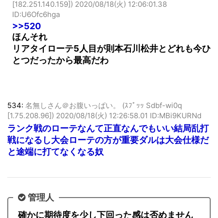
[182.251.140.159])
2020/08/18(火) 12:06:01.38
ID:U6Ofc6hga
>>520
ほんそれ
リアタイローテ5人目が則本石川松井とどれも今ひ
とつだったから最高だわ
534:
名無しさん＠お腹いっぱい。 (ｽﾌﾟｯｯ Sdbf-wi0q
[1.75.208.96])
2020/08/18(火) 12:26:58.01 ID:MBi9KURNd
ランク戦のローテなんて正直なんでもいい結局乱打
戦になるし大会ローテの方が重要ダルは大会仕様だ
と途端に打てなくなる奴
管理人
確かに期待度を少し下回った感は否めません