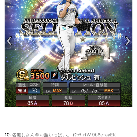
10:
名無しさん＠お腹いっぱい。 (ﾜｯﾁｮｲW 9b6e-ayEK