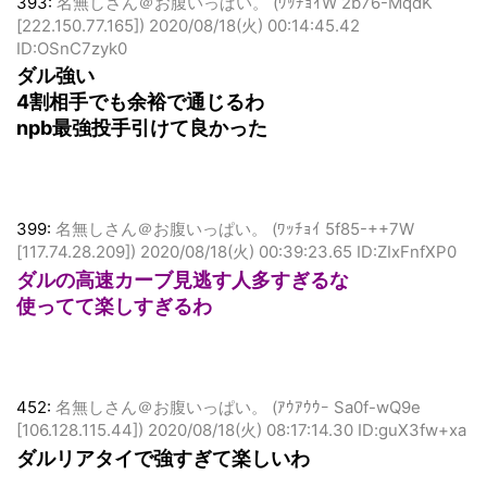
393:
名無しさん＠お腹いっぱい。 (ﾜｯﾁｮｲW 2b76-MqdK
[222.150.77.165])
2020/08/18(火) 00:14:45.42
ID:OSnC7zyk0
ダル強い
4割相手でも余裕で通じるわ
npb最強投手引けて良かった
399:
名無しさん＠お腹いっぱい。 (ﾜｯﾁｮｲ 5f85-++7W
[117.74.28.209])
2020/08/18(火) 00:39:23.65 ID:ZIxFnfXP0
ダルの高速カーブ見逃す人多すぎるな
使ってて楽しすぎるわ
452:
名無しさん＠お腹いっぱい。 (ｱｳｱｳｳｰ Sa0f-wQ9e
[106.128.115.44])
2020/08/18(火) 08:17:14.30 ID:guX3fw+xa
ダルリアタイで強すぎて楽しいわ