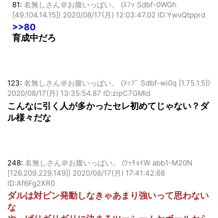
81:
名無しさん＠お腹いっぱい。 (ｽﾌｯ Sdbf-0WGh
[49.104.14.15])
2020/08/17(月) 12:03:47.02 ID:YwvQtpprd
>>80
育成中だろ
123:
名無しさん＠お腹いっぱい。 (ｽｯﾌﾟ Sdbf-wi0q [1.75.1.5])
2020/08/17(月) 13:35:54.87 ID:zipC7GMId
こんなに引く人が多かったセレ初めてじゃない？ダ
ル様々だな
248:
名無しさん＠お腹いっぱい。 (ﾜｯﾁｮｲW abb1-M20N
[126.209.229.149])
2020/08/17(月) 17:41:42.68
ID:Af6Fg2XR0
ダルは対ピン発動しなきゃあまり強いって思わない
な