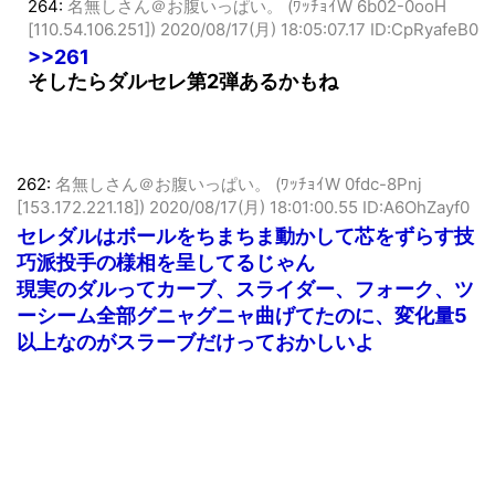
264:
名無しさん＠お腹いっぱい。 (ﾜｯﾁｮｲW 6b02-0ooH
[110.54.106.251])
2020/08/17(月) 18:05:07.17 ID:CpRyafeB0
>>261
そしたらダルセレ第2弾あるかもね
262:
名無しさん＠お腹いっぱい。 (ﾜｯﾁｮｲW 0fdc-8Pnj
[153.172.221.18])
2020/08/17(月) 18:01:00.55 ID:A6OhZayf0
セレダルはボールをちまちま動かして芯をずらす技
巧派投手の様相を呈してるじゃん
現実のダルってカーブ、スライダー、フォーク、ツ
ーシーム全部グニャグニャ曲げてたのに、変化量5
以上なのがスラーブだけっておかしいよ