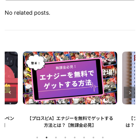
No related posts.
ットする
【プロスピA】ペーパーライクフィルムと
【プロ
は？リアタイでのメリット・デメリットを解
説