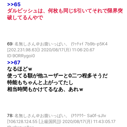
ID:CAnqUfw4d
>>65
ダルビッシュは、何枚も同じS引いてそれで限界突
破してるんやで
69:
名無しさん＠お腹いっぱい。 (ﾜｯﾁｮｲ 7b9b-p5K4
[202.231.98.63])
2020/08/17(月) 11:06:20.67
ID:9ORRygoi0
>>67
なるほどｗ
使ってる額が他ユーザーと0二つ程多そうだ
特能もちゃんと上がってたし
相当時間もかけてるなあ、あれｗ
78:
名無しさん＠お腹いっぱい。 (ｱｳｱｳｳｰ Sa0f-sJIv