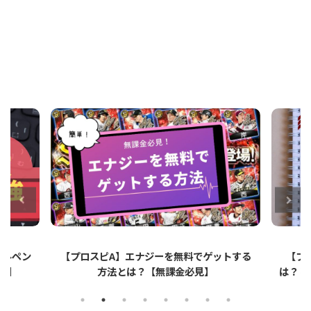
ットする
【プロスピA】ペーパーライクフィルムと
【プロ
は？リアタイでのメリット・デメリットを解
説