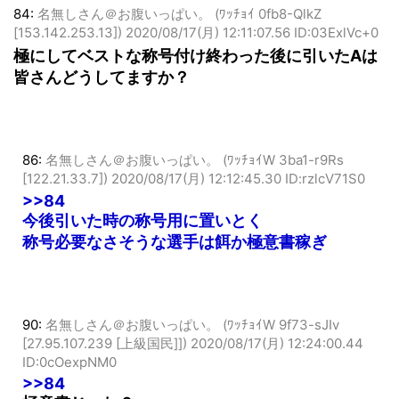
84:
名無しさん＠お腹いっぱい。 (ﾜｯﾁｮｲ 0fb8-QlkZ
[153.142.253.13])
2020/08/17(月) 12:11:07.56 ID:03ExlVc+0
極にしてベストな称号付け終わった後に引いたAは
皆さんどうしてますか？
86:
名無しさん＠お腹いっぱい。 (ﾜｯﾁｮｲW 3ba1-r9Rs
[122.21.33.7])
2020/08/17(月) 12:12:45.30 ID:rzlcV71S0
>>84
今後引いた時の称号用に置いとく
称号必要なさそうな選手は餌か極意書稼ぎ
90:
名無しさん＠お腹いっぱい。 (ﾜｯﾁｮｲW 9f73-sJIv
[27.95.107.239 [上級国民]])
2020/08/17(月) 12:24:00.44
ID:0cOexpNM0