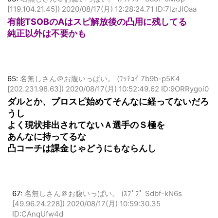
93:
名無しさん＠お腹いっぱい。 (ｱｳｱｳｵｰ Sa3f-5MGp
[119.104.21.45])
2020/08/17(月) 12:28:24.71 ID:7lzrJlOaa
有能TSOBのAはスピ解放後の凸用に残してる
純正以外は不要かも
65:
名無しさん＠お腹いっぱい。 (ﾜｯﾁｮｲ 7b9b-p5K4
[202.231.98.63])
2020/08/17(月) 10:52:49.62 ID:9ORRygoi0
ダルとか、プロスピ始めてそんなに経ってないだろ
うし
よく現状排出されてないＡ選手のＳ極を
あんなに持ってるな
凸コーチは課金じゃどうにもならんし
67:
名無しさん＠お腹いっぱい。 (ｽﾌﾟﾌﾟ Sdbf-kN6s
[49.96.24.228])
2020/08/17(月) 10:59:30.35