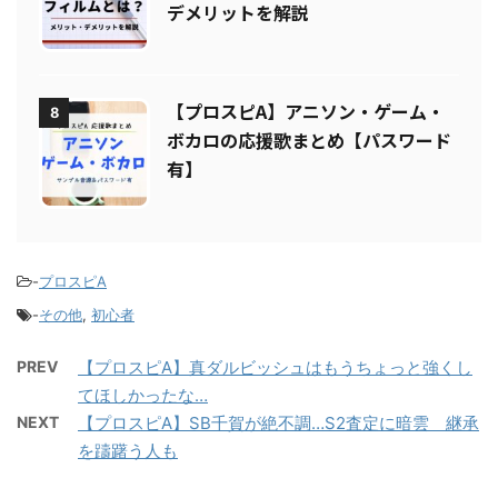
【プロスピA】ペーパーライクフィ
7
ルムとは？リアタイでのメリット・
デメリットを解説
【プロスピA】アニソン・ゲーム・
8
ボカロの応援歌まとめ【パスワード
有】
-
プロスピA
-
その他
,
初心者
PREV
【プロスピA】真ダルビッシュはもうちょっと強くし
てほしかったな…
NEXT
【プロスピA】SB千賀が絶不調…S2査定に暗雲 継承