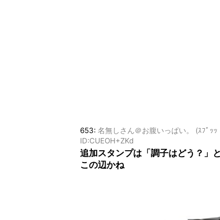
653:
名無しさん＠お腹いっぱい。 (ｽﾌﾟｯｯ Sd5f-
ID:CUEOH+ZKd
追加スタンプは「調子はどう？」
この辺かね