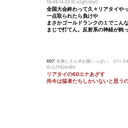
18:48:14.03 ID:x2gFctXy0
全国大会終わって久々リアタイや
一点取られたら負けや
まさかゴールドランクの１でこん
まじで打てん。反射系の神経が鈍
697:
名無しさん＠お腹いっぱい。 (ｽﾌｯ Sd5f-Dy
ID:2JY62evBd
リアタイの60エナあざす
尚今は猛者たちしかいないと思う