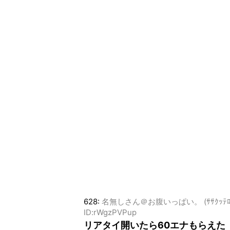
628:
名無しさん＠お腹いっぱい。 (ｻｻｸｯﾃﾛﾗ Sp7
ID:rWgzPVPup
リアタイ開いたら60エナもらえた