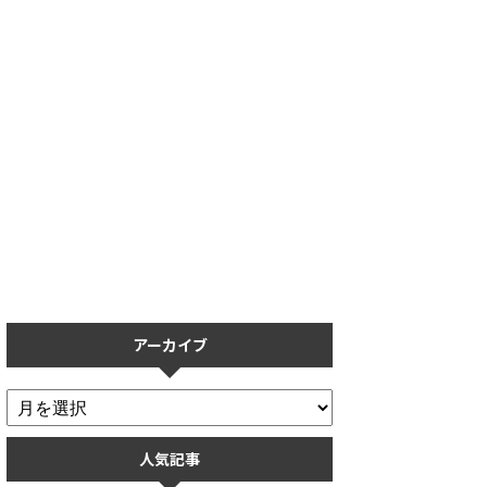
プロスピA】タッチペン導入
【プロスピA】保護フィルムの
打率が上がる？実際に使用し
おすすめ5選！操作性を重視し
てみた感想【リアタイ】
た保護フィルムまとめ
アーカイブ
人気記事