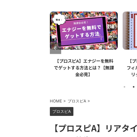
スピA】Apple
【プロスピA】エナジーを無料
【プロ
（アップルペンシル）は
でゲットする方法とは？【無課
フィル
なのか【リアタイ】
金必見】
リッ
HOME
>
プロスピA
>
プロスピA
【プロスピA】リアタ