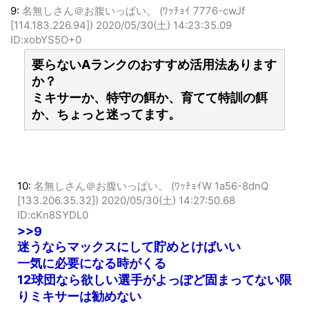
9:
名無しさん＠お腹いっぱい。 (ﾜｯﾁｮｲ 7776-cwJf
[114.183.226.94])
2020/05/30(土) 14:23:35.09
ID:xobYS5O+0
要らないAランクのおすすめ活用法あります
か？
ミキサーか、特守の餌か、育てて特訓の餌
か、ちょっと迷ってます。
10:
名無しさん＠お腹いっぱい。 (ﾜｯﾁｮｲW 1a56-8dnQ
[133.206.35.32])
2020/05/30(土) 14:27:50.68
ID:cKn8SYDL0
>>9
迷うならマックスにして貯めとけばいい
一気に必要になる時がくる
12球団なら欲しい選手がよっぽど固まってない限