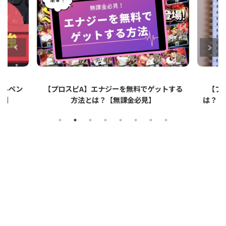
でゲットする
【プロスピA】ペーパーライクフィルムと
見】
は？リアタイでのメリット・デメリットを解
説