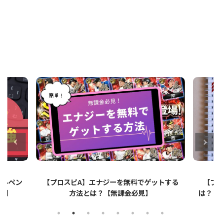
ットする
【プロスピA】ペーパーライクフィルムと
【プ
は？リアタイでのメリット・デメリットを解
説