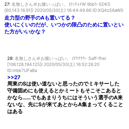
27:
名無しさん＠お腹いっぱい。 (ﾜｯﾁｮｲW 9bb1-SDK5
[60.143.16.91])
2020/05/30(土) 16:44:49.66 ID:XQ4zS6aW0
走力型の野手のAも置いてる？
使いにくいのだが、いつかの限凸のために置いとい
た方がいいかな？
28:
名無しさん＠お腹いっぱい。 (ｱｳｱｳｳｰ Saff-fhei
[106.128.194.125])
2020/05/30(土) 16:52:26.20
ID:mbk7UFa8a
>>27
周東のSは使い道ないと思ったのでミキサーした
守備固めにも使えるとかミートもそこそこあると
かなら……でもあまりうちにはそういう選手のA来
ないな、先にSが来てあとからA集まってくること
はある