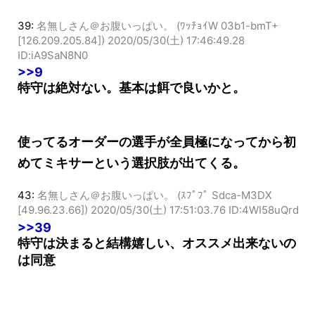
39:
名無しさん＠お腹いっぱい。 (ﾜｯﾁｮｲW 03b1-bmT+
[126.209.205.84])
2020/05/30(土) 17:46:49.28
ID:iA9SaN8N0
>>9
特守は絶対ない。基本は餌で良いかと。
使ってるオーダーの選手が全員極になってから初
めてミキサーという選択肢が出てくる。
43:
名無しさん＠お腹いっぱい。 (ｽﾌﾟﾌﾟ Sdca-M3DX
[49.96.23.66])
2020/05/30(土) 17:51:03.76 ID:4WI58uQrd
>>39
特守は決まると結構嬉しい、オススメ出来ないの
は同意