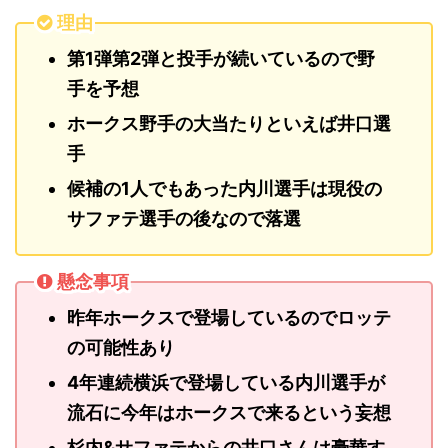
理由
第1弾第2弾と投手が続いているので野
手を予想
ホークス野手の大当たりといえば井口選
手
候補の1人でもあった内川選手は現役の
サファテ選手の後なので落選
懸念事項
昨年ホークスで登場しているのでロッテ
の可能性あり
4年連続横浜で登場している内川選手が
流石に今年はホークスで来るという妄想
杉内&サファテからの井口さんは豪華す