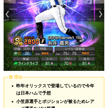
理由
昨年オリックスで登場しているので今年
は日本ハムで予想
小笠原選手とポジションが被るためレア