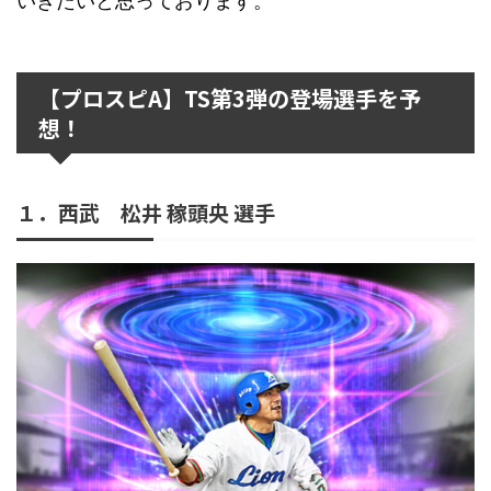
いきたいと思っております。
【プロスピA】TS第3弾の登場選手を予
想！
１．西武 松井 稼頭央 選手