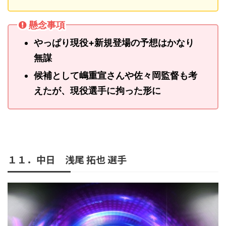
懸念事項
やっぱり現役+新規登場の予想はかなり
無謀
候補として嶋重宣さんや佐々岡監督も考
えたが、現役選手に拘った形に
１１．中日 浅尾 拓也 選手