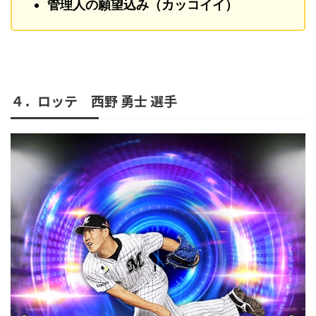
管理人の願望込み（カッコイイ）
４．ロッテ 西野 勇士 選手