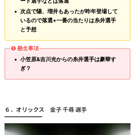
ード選手などは落選
次点で陽、増井もあったが昨年登場して
いるので落選+一番の当たりは糸井選手
と予想
懸念事項
小笠原&吉川光からの糸井選手は豪華す
ぎ？
６．オリックス 金子 千尋 選手