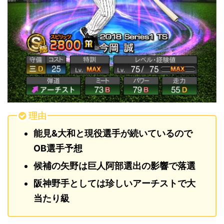
理由
能見&大和と現役選手が続いているので
OB選手予想
候補の矢野は巨人阿部選出の影響で落選
阪神野手としては珍しいアーチストで大
当たり級