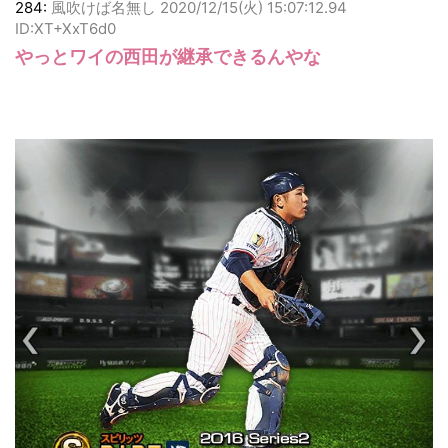
284:
風吹けば名無し
2020/12/15(火) 15:07:12.94
ID:XT+XxT6d0
やっとワイの西田が継承できるんやな