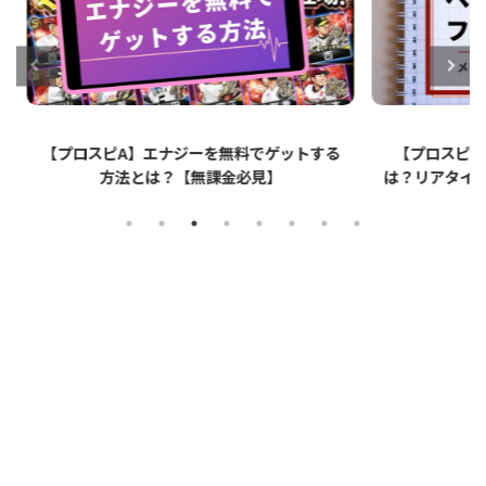
ットする
【プロスピA】ペーパーライクフィルムと
【プロ
は？リアタイでのメリット・デメリットを解
説