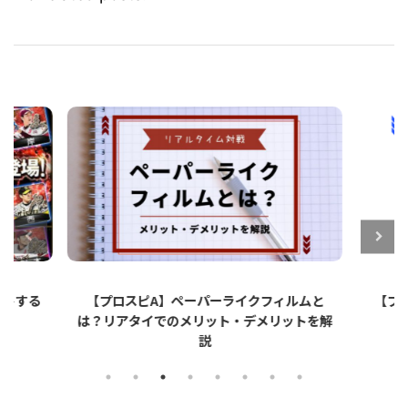
ットする
【プロスピA】ペーパーライクフィルムと
【プロ
は？リアタイでのメリット・デメリットを解
説