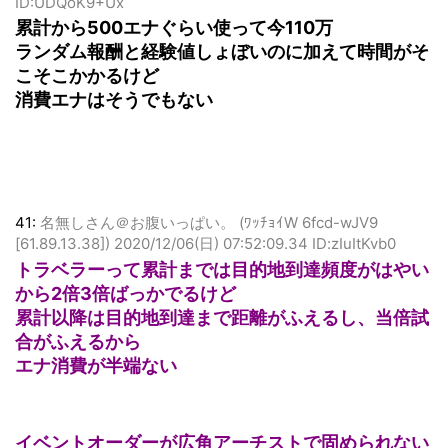
[126.248.89.164])
2020/12/06(日) 05:33:36.94
ID:UDQoK9+Ux
累計から500エナぐらい使って今110万
ランダム報酬と経験値しょぼいのに加えて時間がそ
こそこかかるけど
消費エナはそうでもない
41:
名無しさん＠お腹いっぱい。 (ﾜｯﾁｮｲW 6fcd-wJV9
[61.89.13.38])
2020/12/06(日) 07:52:09.34 ID:zIuItKvb0
トラベラーって累計までは目的地到達頻度がはやい
から2倍3倍ばっかでるけど
累計以降は目的地到達まで距離がふえるし、当倍試
合がふえるから
エナ消費が半端ない