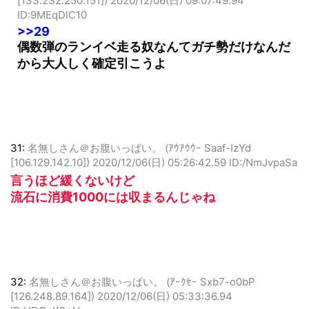
65:
名無しさん＠お腹いっぱい。 (ﾜｯﾁｮｲW b703-aDmJ
[133.232.250.151])
2020/12/06(日) 09:07:49.94
ID:9MEqDlC10
>>29
偶数弾のランイベ走る奴なんてガチ勢だけなんだ
から大人しく確定引こうよ
31:
名無しさん＠お腹いっぱい。 (ｱｳｱｳｳｰ Saaf-IzYd
[106.129.142.10])
2020/12/06(日) 05:26:42.59 ID:/NmJvpaSa
言うほど緩くないけど
流石に消費1000には収まるんじゃね
32:
名無しさん＠お腹いっぱい。 (ｱｰｸｾｰ Sxb7-o0bP