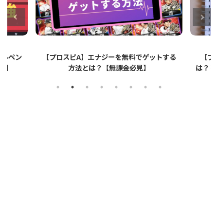
ットする
【プロスピA】ペーパーライクフィルムと
【プロ
は？リアタイでのメリット・デメリットを解
説