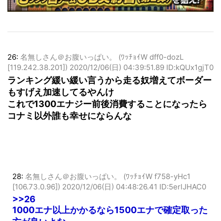
26:
名無しさん＠お腹いっぱい。 (ﾜｯﾁｮｲW dff0-dozL
[119.242.38.201])
2020/12/06(日) 04:39:51.89 ID:kQUx1gjT0
ランキング緩い緩い言うから走る奴増えてボーダー
もすげえ加速してるやんけ
これで1300エナジー前後消費することになったら
コナミ以外誰も幸せにならんな
28:
名無しさん＠お腹いっぱい。 (ﾜｯﾁｮｲW f758-yHc1
[106.73.0.96])
2020/12/06(日) 04:48:26.41 ID:5erlJHAC0
>>26
1000エナ以上かかるなら1500エナで確定取った