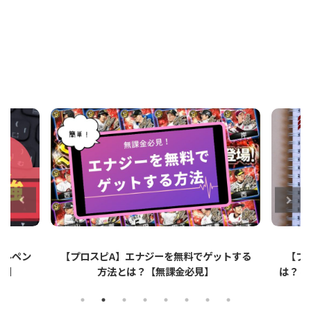
ットする
【プロスピA】ペーパーライクフィルムと
【プロ
は？リアタイでのメリット・デメリットを解
説