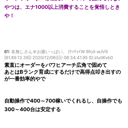
イベントオーダーが広角アーチストで固められない
やつは、エナ1000以上消費することを覚悟しとき
や！
61:
名無しさん＠お腹いっぱい。 (ﾜｯﾁｮｲW 6fcd-wJV9
[61.89.13.38])
2020/12/06(日) 08:34:41.95 ID:zIuItKvb0
素直にオーダーをパワヒアーチ広角で固めて
あとはBランク育成にするだけで高得点叩き出すの
が一番効率的やで
自動操作で400～700稼いでくれるし、自操作でも
300～400台は安定する