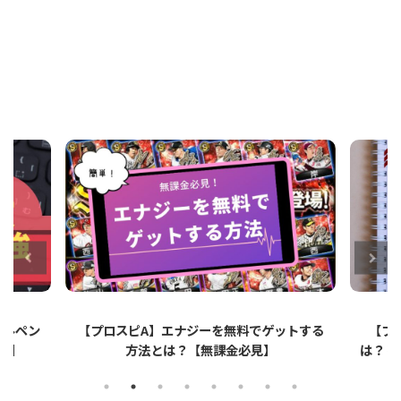
ットする
【プロスピA】ペーパーライクフィルムと
【プロ
は？リアタイでのメリット・デメリットを解
説