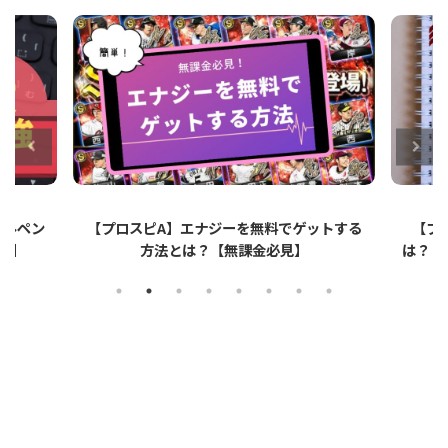
ットする
【プロスピA】ペーパーライクフィルムと
【プ
は？リアタイでのメリット・デメリットを解
説