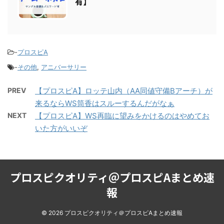
ボカロの応援歌まとめ【パスワード
有】
-
プロスピA
-
その他
,
アニバーサリー
PREV
【プロスピA】ロッテ山内（AA同値守備Bアーチ）が
来るならWS筒香はスルーするんだがなぁ
NEXT
【プロスピA】WS再臨に望みをかけるのはやめてお
いた方がいいぞ
プロスピクオリティ＠プロスピAまとめ速
報