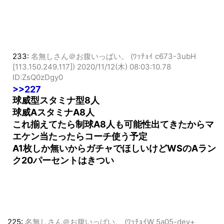
233:
名無しさん＠お腹いっぱい。 (ﾜｯﾁｮｲ c673-3ubH
[113.150.249.117])
2020/11/12(木) 08:03:10.78
ID:ZsQ0zDgy0
>>227
球威型スタミナ型8人
球威AスタミナA8人
これ揃えてたら制球A8人も可能性出てきたからマ
エケン当たったらコーチ使う予定
A1枚しか無いからガチャでほしいけどWSのAラン
ク20パーセントはきつい
225:
名無しさん＠お腹いっぱい。 (ﾜｯﾁｮｲW 5a05-dey+