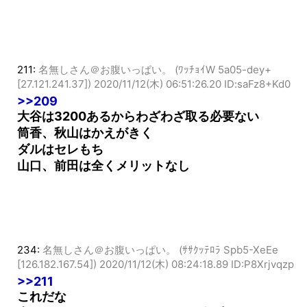
211:
名無しさん＠お腹いっぱい。 (ﾜｯﾁｮｲW 5a05-dey+
[27.121.241.37])
2020/11/12(木) 06:51:26.20 ID:saFz8+Kd0
>>209
大谷は3200あるからわざわざ取る必要ない
筒香、秋山はかえがきく
ダルはセレもち
山口、前田は全くメリットなし
234:
名無しさん＠お腹いっぱい。 (ｻｻｸｯﾃﾛﾗ Spb5-XeEe
[126.182.167.54])
2020/11/12(木) 08:24:18.89 ID:P8Xrjvqzp
>>211
これだな