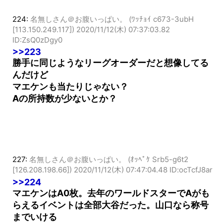
224:
名無しさん＠お腹いっぱい。 (ﾜｯﾁｮｲ c673-3ubH
[113.150.249.117])
2020/11/12(木) 07:37:03.82
ID:ZsQ0zDgy0
>>223
勝手に同じようなリーグオーダーだと想像してる
んだけど
マエケンも当たりじゃない？
Aの所持数が少ないとか？
227:
名無しさん＠お腹いっぱい。 (ｵｯﾍﾟｹ Srb5-g6t2
[126.208.198.66])
2020/11/12(木) 07:47:04.48 ID:ocTcfJ8ar
>>224
マエケンはA0枚。去年のワールドスターでAがも
らえるイベントは全部大谷だった。山口なら称号
までいける