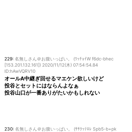
229:
名無しさん＠お腹いっぱい。 (ﾜｯﾁｮｲW f6dc-bhec
[153.201.132.161])
2020/11/12(木) 07:54:54.84
ID:hAwVQRV10
オールA中継ぎ回せるマエケン欲しいけど
投谷とセットにはならんよなぁ
投谷山口が一番ありがたいかもしれない
230:
名無しさん＠お腹いっぱい。 (ｻｻｸｯﾃﾛﾚ Spb5-b+pk