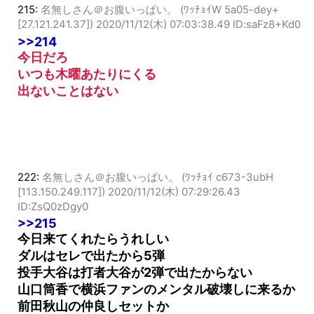
215:
名無しさん＠お腹いっぱい。 (ﾜｯﾁｮｲW 5a05-dey+
[27.121.241.37])
2020/11/12(木) 07:03:38.49 ID:saFz8+Kd0
>>214
今日だろ
いつも木曜あたりにくる
出ないことはない
222:
名無しさん＠お腹いっぱい。 (ﾜｯﾁｮｲ c673-3ubH
[113.150.249.117])
2020/11/12(木) 07:29:26.43
ID:ZsQ0zDgy0
>>215
今日来てくれたらうれしい
ダルはセレで出たから5弾
投手大谷は打者大谷が2弾で出たからない
山口筒香で横浜ファンのメンタル破壊しに来るか
前田秋山の仲良しセットか