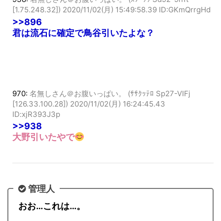
938:
名無しさん＠お腹いっぱい。 (ｽﾌﾟｯｯ Sd92-9h1t
[1.75.248.32])
2020/11/02(月) 15:49:58.39 ID:GKmQrrgHd
>>896
君は流石に確定で鳥谷引いたよな？
970:
名無しさん＠お腹いっぱい。 (ｻｻｸｯﾃﾛ Sp27-VIFj
[126.33.100.28])
2020/11/02(月) 16:24:45.43
ID:xjR393J3p
>>938
大野引いたやで
管理人
おお…これは…。