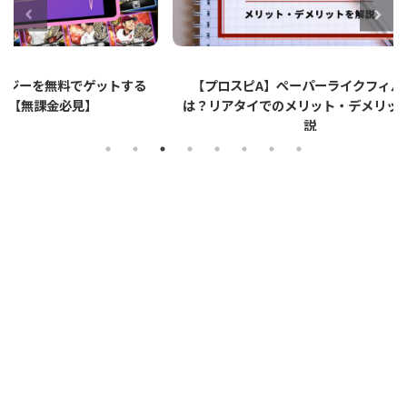
ットする
【プロスピA】ペーパーライクフィルムと
【プロ
は？リアタイでのメリット・デメリットを解
説