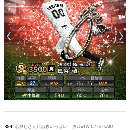
894:
名無しさん＠お腹いっぱい。 (ﾜｯﾁｮｲW 5273-sAID