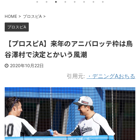
HOME
>
プロスピA
>
プロスピA
【プロスピA】来年のアニバロッテ枠は鳥
谷澤村で決定とかいう風潮
2020年10月22日
引用元:
・デニングAおちる