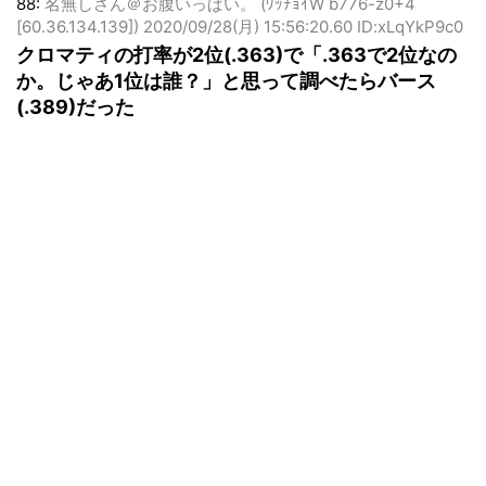
88:
名無しさん＠お腹いっぱい。 (ﾜｯﾁｮｲW b776-z0+4
[60.36.134.139])
2020/09/28(月) 15:56:20.60 ID:xLqYkP9c0
クロマティの打率が2位(.363)で「.363で2位なの
か。じゃあ1位は誰？」と思って調べたらバース
(.389)だった