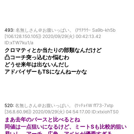
493:
名無しさん＠お腹いっぱい。 (ｱｳｱｳｳｰ Sa9b-kh5b
[106.128.150.105])
2020/09/29(火) 00:42:13.42
ID:xTW7ku1/a
クロマティとか当たりの部類なんだけど
凸コーチ突っ込むか悩むわ
どうせ来年は出ないんだし
アドバイザーもTSになんねーかな
520:
名無しさん＠お腹いっぱい。 (ﾜｯﾁｮｲW ff73-7xtp
[36.8.60.96])
2020/09/29(火) 04:54:17.00 ID:xtxiohTS0
まあ去年のバースと比べるとね
同値は一点狙いになるけど、ミートSも比較的狙い
易いし、アーチ、広角、アベヒが優秀すぎる