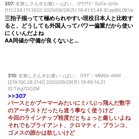
307:
名無しさん＠お腹いっぱい。 (ｱｳｱｳｴｰ Sa7a-Jo1e
[111.239.171.193])
2020/09/28(月) 19:41:51.48 ID:ppRIL0KVa
三拍子揃ってて極められやすい現役日本人と比較す
ると、どうしても外国人ってパワー偏重だから使い
にくいんだよね
AA同値か守備が良くないと…
310:
名無しさん＠お腹いっぱい。 (ﾜｷｹﾞｰ MM5e-dtlM
[219.100.28.214])
2020/09/28(月) 19:48:14.21
ID:Tzlg7DOZM
>>307
バースとかブーマーみたいにミパぶっ飛んだ数字
のアーチストだったら迷う事なく使うけど
今回のラインナップ程度だとちょっと厳しいよね
それでもブライアント、クロマティ、ブランコ、
ゴメスの誰かは欲しいけど