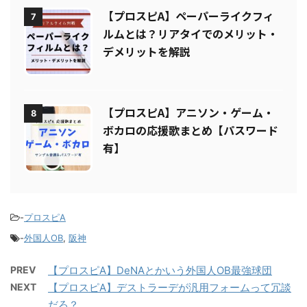
【プロスピA】ペーパーライクフィ
7
ルムとは？リアタイでのメリット・
デメリットを解説
【プロスピA】アニソン・ゲーム・
8
ボカロの応援歌まとめ【パスワード
有】
-
プロスピA
-
外国人OB
,
阪神
PREV
【プロスピA】DeNAとかいう外国人OB最強球団
NEXT
【プロスピA】デストラーデが汎用フォームって冗談
だろ？