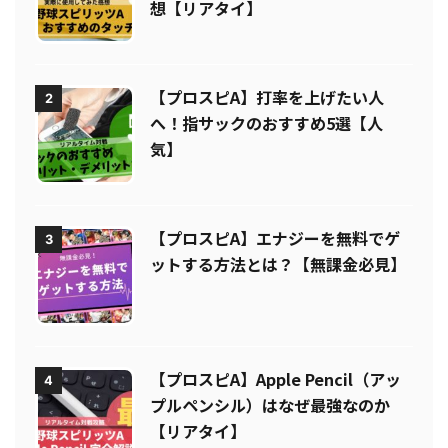
【プロスピA】タッチペン導入で打
1
率が上がる？実際に使用してみた感
想【リアタイ】
【プロスピA】打率を上げたい人
2
へ！指サックのおすすめ5選【人
気】
【プロスピA】エナジーを無料でゲ
3
ットする方法とは？【無課金必見】
【プロスピA】Apple Pencil（アッ
4