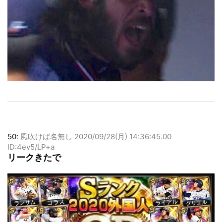
50:
風吹けば名無し
2020/09/28(月) 14:36:45.00
ID:4ev5/LP+a
リークきたで