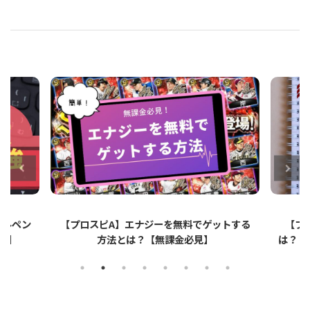
No related posts.
ットする
【プロスピA】ペーパーライクフィルムと
【プロ
は？リアタイでのメリット・デメリットを解
説