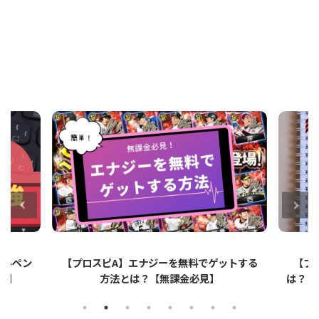
ットする
【プロスピA】ペーパーライクフィルムと
【プロ
は？リアタイでのメリット・デメリットを解
説