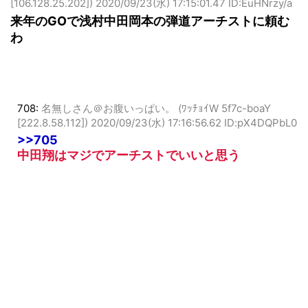
705:
名無しさん＠お腹いっぱい。 (ｱｳｱｳｳｰ Sa9b-5Rk+
[106.128.25.202])
2020/09/23(水) 17:15:01.47 ID:EuHNrzy/a
来年のGOで浅村中田岡本の弾道アーチストに頼む
わ
708:
名無しさん＠お腹いっぱい。 (ﾜｯﾁｮｲW 5f7c-boaY
[222.8.58.112])
2020/09/23(水) 17:16:56.62 ID:pX4DQPbL0
>>705
中田翔はマジでアーチストでいいと思う