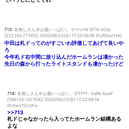
てパワヒにしてくれ
713:
名無しさん＠お腹いっぱい。 (ﾜｯﾁｮｲW 5f76-bGjb
[222.150.77.165])
2020/09/23(水) 17:20:56.98 ID:jfDIezYH0
中田は札ドってのがすごいわ評価してあげて良いや
ろ
今年札ド右中間に放り込んだホームランは凄かった
先日の森から打ったライトスタンドも凄かったけど
714:
名無しさん＠お腹いっぱい。 (ｱｳｱｳｳｰ Sa9b-boaY
[106.130.120.104])
2020/09/23(水) 17:22:09.16
ID:KwV1DcOFa
>>713
札ドじゃなかったら入ってたホームラン結構ある