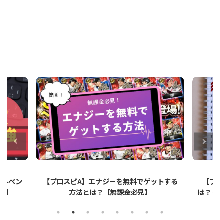
ットする
【プロスピA】ペーパーライクフィルムと
【プロ
は？リアタイでのメリット・デメリットを解
説