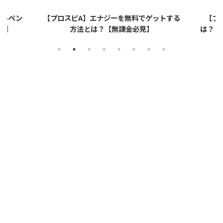
ットする
【プロスピA】ペーパーライクフィルムと
【プロ
は？リアタイでのメリット・デメリットを解
説