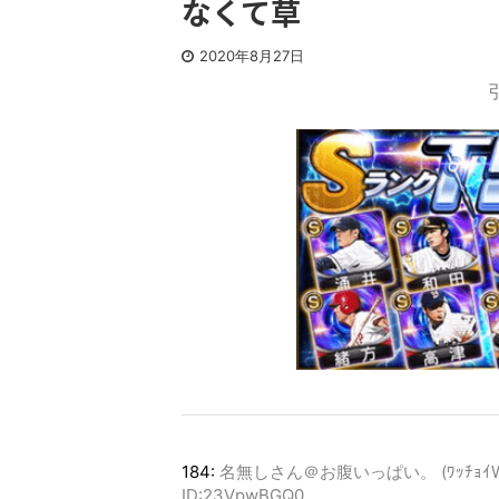
なくて草
2020年8月27日
184:
名無しさん＠お腹いっぱい。 (ﾜｯﾁｮｲW 2db1
ID:23VpwBGQ0