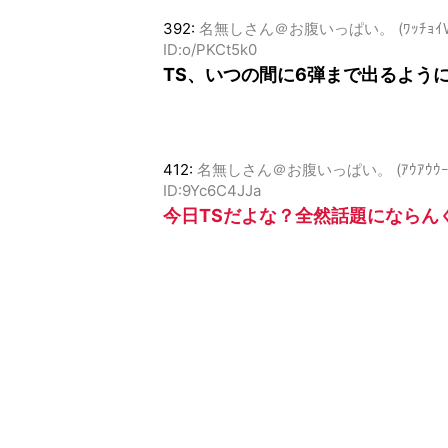
392:
名無しさん＠お腹いっぱい。 (ﾜｯﾁｮｲW dd99
ID:o/PKCt5k0
TS、いつの間に6弾まで出るよう
412:
名無しさん＠お腹いっぱい。 (ｱｳｱｳｳｰ Saa1-
ID:9Yc6C4JJa
今日TSだよな？全然話題にならん