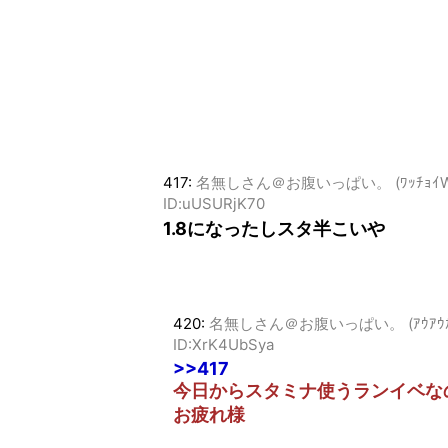
417:
名無しさん＠お腹いっぱい。 (ﾜｯﾁｮｲW 6bbf
ID:uUSURjK70
1.8になったしスタ半こいや
420:
名無しさん＠お腹いっぱい。 (ｱｳｱｳｶｰ Sa4
ID:XrK4UbSya
>>417
今日からスタミナ使うランイベな
お疲れ様