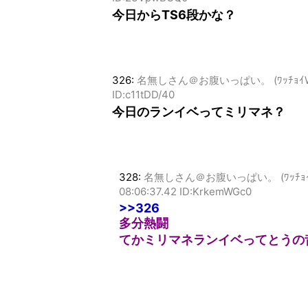
今日からTS6段かな？
326:
名無しさん＠お腹いっぱい。 (ﾜｯﾁｮｲW 9db
ID:c11tDD/40
今日のランイベってミリマネ？
328:
名無しさん＠お腹いっぱい。 (ﾜｯﾁｮｲW 6d
08:06:37.42 ID:KrkemWGc0
>>326
多分熱闘
てかミリマネランイベってとうの