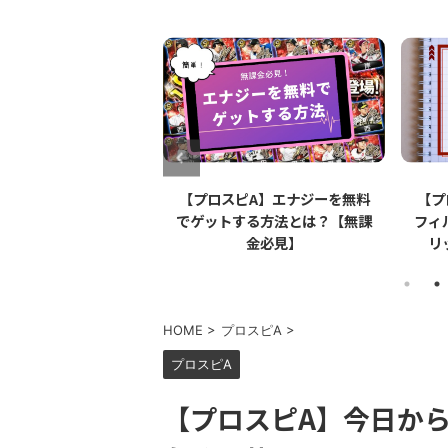
ロスピA】Apple
【プロスピA】エナジーを無料
【プ
l（アップルペンシル）は
でゲットする方法とは？【無課
フィ
強なのか【リアタイ】
金必見】
リ
HOME
>
プロスピA
>
プロスピA
【プロスピA】今日から