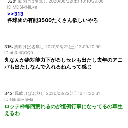
328:
風吹けば名無し
2020/08/22(土) 13:10:29.08
ID:MD6MNIL+a
>>313
各球団の有能3500たくさん欲しいやろ
315:
風吹けば名無し
2020/08/22(土) 13:09:20.90
ID:abRcICOQ0
丸なんか絶対能力下がるしセレも出たし去年のアニ
バも出たしなんで入れるねんって感じ
342:
風吹けば名無し
2020/08/22(土) 13:11:32.61
ID:HjE68+nMa
ロッテ枠毎回荒れるのが恒例行事になってるの草生
えるわ