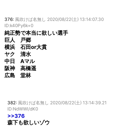
376:
風吹けば名無し
2020/08/22(土) 13:14:07.30
ID:k40Py6k+0
純正勢で本当に欲しい選手
巨人 戸郷
横浜 石田or大貫
ヤク 清水
中日 Aマル
阪神 高橋遥
広島 堂林
382:
風吹けば名無し
2020/08/22(土) 13:14:39.21
ID:NdWWl/dK0
>>376
森下も欲しいゾウ