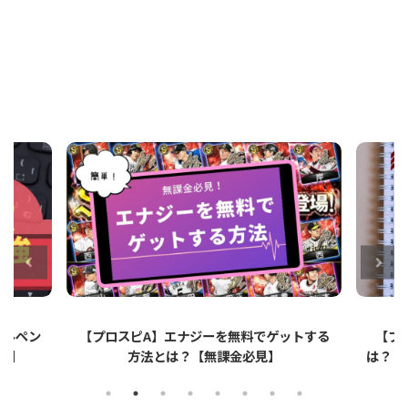
ットする
【プロスピA】ペーパーライクフィルムと
【プロ
は？リアタイでのメリット・デメリットを解
説