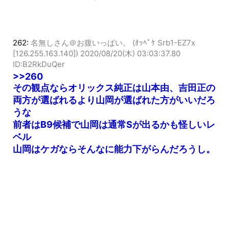
田、柳はピンズドでうれしかった
262:
名無しさん＠お腹いっぱい。 (ｵｯﾍﾟｹ Srb1-EZ7x
[126.255.163.140])
2020/08/20(木) 03:03:37.80
ID:B2RkDuQer
>>260
その観点ならオリックス純正は山本由、吉田正の
両方が選ばれるより山岡が選ばれた方がいいだろ
うな
前者はB9候補で山岡は通常Sが出るかも怪しいレ
ベル
山岡はケガならそんなに能力下がらんだろうし。