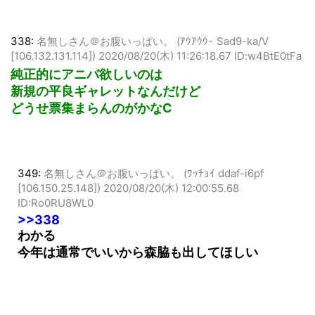
338:
名無しさん＠お腹いっぱい。 (ｱｳｱｳｳｰ Sad9-ka/V
[106.132.131.114])
2020/08/20(木) 11:26:18.67 ID:w4BtE0tFa
純正的にアニバ欲しいのは
新規の平良ギャレットなんだけど
どうせ票集まらんのがかなC
349:
名無しさん＠お腹いっぱい。 (ﾜｯﾁｮｲ ddaf-i6pf
[106.150.25.148])
2020/08/20(木) 12:00:55.68
ID:Ro0RU8WL0
>>338
わかる
今年は通常でいいから森脇も出してほしい