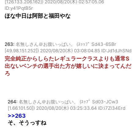
261:
名無しさん＠お腹いっぱい。 (ｵｯﾍﾟｹ Srb1-cQJ5
[126.133.206.162])
2020/08/20(木) 02:57:05.06
ID:y41PqtB5r
ほな中日は阿部と福田やな
263:
名無しさん＠お腹いっぱい。 (ｽｯｯﾌﾟ Sd43-6SBr
[49.98.151.252])
2020/08/20(木) 03:08:04.85 ID:Jd1dJhSNd
完全純正からしらたレギュラークラスよりも通常S
出ないベンチの選手出た方が嬉しいに決まってんだ
ろ
264:
名無しさん＠お腹いっぱい。 (ｽｯﾌﾟ Sd03-JCw3
[1.66.101.50])
2020/08/20(木) 03:25:33.64 ID:i7Zl34Erd
>>263
そ、そうっすね