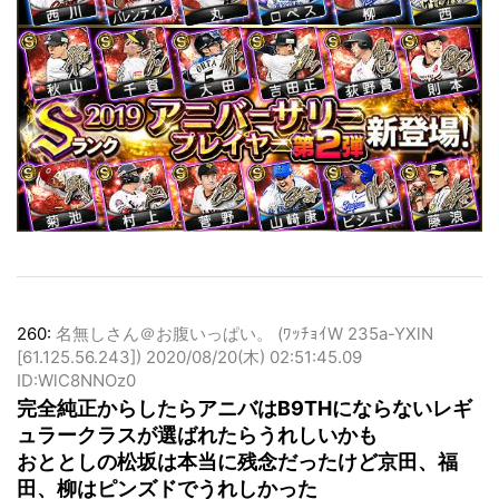
260:
名無しさん＠お腹いっぱい。 (ﾜｯﾁｮｲW 235a-YXlN
[61.125.56.243])
2020/08/20(木) 02:51:45.09
ID:WlC8NNOz0
完全純正からしたらアニバはB9THにならないレギ
ュラークラスが選ばれたらうれしいかも
おととしの松坂は本当に残念だったけど京田、福