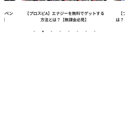
ットする
【プロスピA】ペーパーライクフィルムと
【プロ
は？リアタイでのメリット・デメリットを解
説