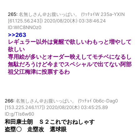
265:
名無しさん＠お腹いっぱい。 (ﾜｯﾁｮｲW 235a-YXlN
[61.125.56.243])
2020/08/20(木) 03:38:46.24
ID:WlC8NNOz0
>>263
レギュラー以外は覚醒で欲しいわもっと増やして
欲しい
専用絵が多いとオーダー映えしてモチベになるし
無駄だろうけど今までスペシャルで出てない阿部
祖父江梅津に投票するわ
266:
名無しさん＠お腹いっぱい。 (ﾜｯﾁｮｲ 0b6c-Dag0
[153.225.246.117])
2020/08/20(木) 03:45:25.89
ID:g/TIs6w60
和田康士朗 Ｓ２これでおねしゃす
盗塁〇 走塁改 選球眼