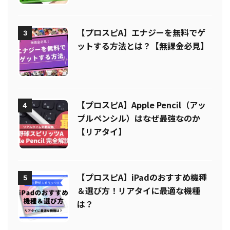
【プロスピA】エナジーを無料でゲ
3
ットする方法とは？【無課金必見】
【プロスピA】Apple Pencil（アッ
4
プルペンシル）はなぜ最強なのか
【リアタイ】
【プロスピA】iPadのおすすめ機種
5
＆選び方！リアタイに最適な機種
は？