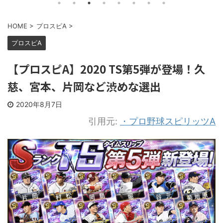
HOME
>
プロスピA
>
プロスピA
【プロスピA】2020 TS第5弾が登場！久
慈、宮本、片岡など渋めな選出
2020年8月7日
引用元:
・プロ野球スピリッツA