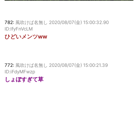
782:
風吹けば名無し
2020/08/07(金) 15:00:32.90
ID:lfyFnVcLM
ひどいメンツww
772:
風吹けば名無し
2020/08/07(金) 15:00:21.39
ID:iFdyMFwzp
しょぼすぎて草