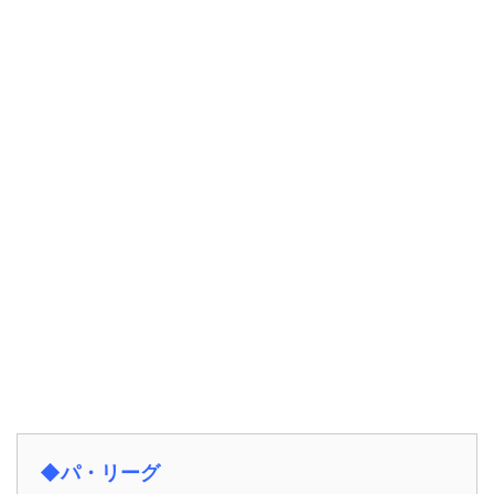
◆パ・リーグ