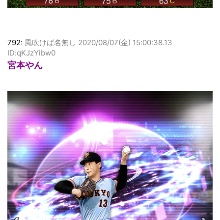
792:
風吹けば名無し
2020/08/07(金) 15:00:38.13
ID:qKJzYibw0
宮本やん