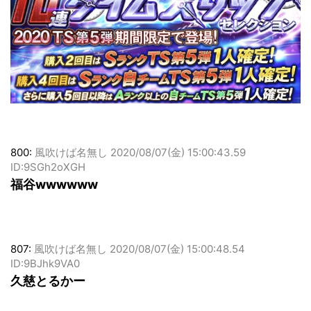
800:
風吹けば名無し
2020/08/07(金) 15:00:43.59
ID:9SGh2oXGH
福谷wwwwww
807:
風吹けば名無し
2020/08/07(金) 15:00:48.54
ID:9BJhk9VA0
久慈とるかー