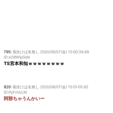
795:
風吹けば名無し
2020/08/07(金) 15:00:39.69
ID:xO9WIpGdd
TS宮本和知ｗｗｗｗｗｗｗｗ
820:
風吹けば名無し
2020/08/07(金) 15:01:05.62
ID:lfyFnVcLM
阿部ちゃうんかいー