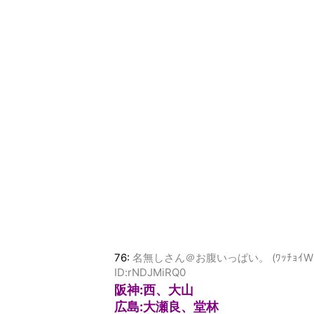
76:
名無しさん＠お腹いっぱい。 (ﾜｯﾁｮｲW dfc9-
ID:rNDJMiRQ0
阪神:西、大山
広島:大瀬良、堂林