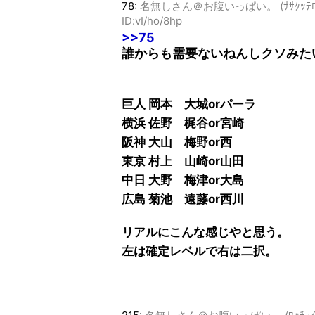
78:
名無しさん＠お腹いっぱい。 (ｻｻｸｯﾃﾛ Sp5b
ID:vI/ho/8hp
>>75
誰からも需要ないねんしクソみた
巨人 岡本 大城orパーラ
横浜 佐野 梶谷or宮崎
阪神 大山 梅野or西
東京 村上 山崎or山田
中日 大野 梅津or大島
広島 菊池 遠藤or西川
リアルにこんな感じやと思う。
左は確定レベルで右は二択。