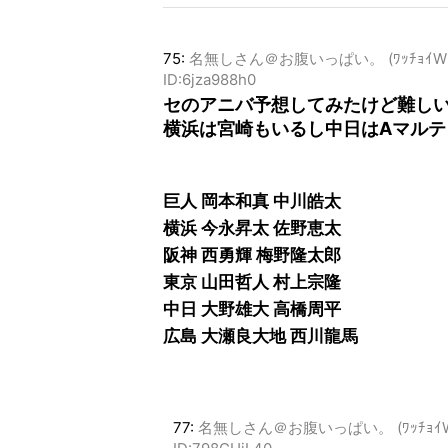
75:
名無しさん＠お腹いっぱい。 (ﾜｯﾁｮｲW e722-
ID:6jza988h0
セのアニバ予想してみたけど難し
横浜は宮崎もいるし中日はAマルテ
巨人 岡本和真 中川皓太
横浜 今永昇太 佐野恵太
阪神 西勇輝 梅野隆太郎
東京 山田哲人 村上宗隆
中日 大野雄大 高橋周平
広島 大瀬良大地 西川龍馬
77:
名無しさん＠お腹いっぱい。 (ﾜｯﾁｮｲW 5f0c-