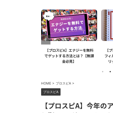
ピA】エナジーを無料
【プロスピA】ペーパーライク
【プ
する方法とは？【無課
フィルムとは？リアタイでのメ
機種
金必見】
リット・デメリットを解説
HOME
>
プロスピA
>
プロスピA
【プロスピA】今年の