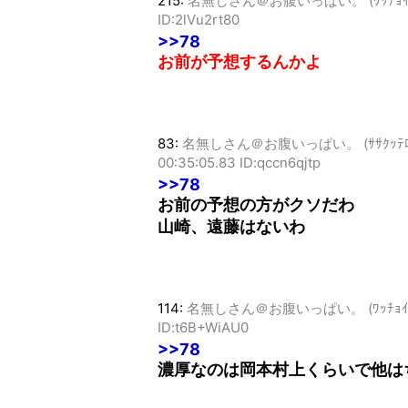
215:
名無しさん＠お腹いっぱい。 (ﾜｯﾁｮｲW a76
ID:2lVu2rt80
>>78
お前が予想するんかよ
83:
名無しさん＠お腹いっぱい。 (ｻｻｸｯﾃﾛﾗ Sp5
00:35:05.83 ID:qccn6qjtp
>>78
お前の予想の方がクソだわ
山崎、遠藤はないわ
114:
名無しさん＠お腹いっぱい。 (ﾜｯﾁｮｲW 071
ID:t6B+WiAU0
>>78
濃厚なのは岡本村上くらいで他は