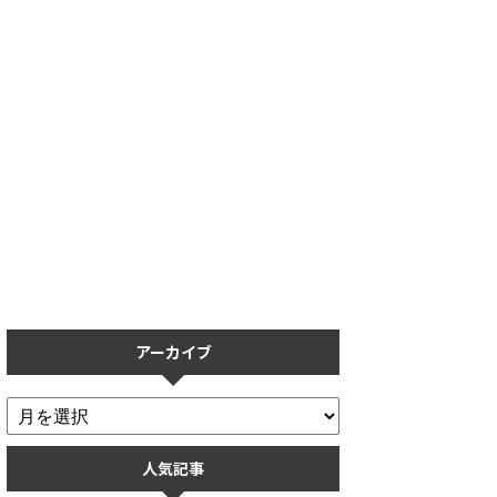
【プロスピA】保護フィルムの
【プロスピA】リアタイで打て
おすすめ5選！操作性を重視し
ない人必見！打ち方のコツを打
た保護フィルムまとめ
率ごとに解説
アーカイブ
人気記事