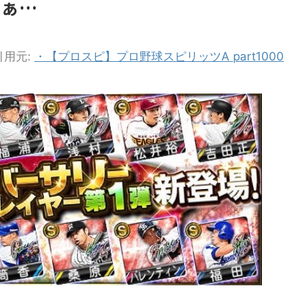
なぁ…
引用元:
・【プロスピ】プロ野球スピリッツA part1000