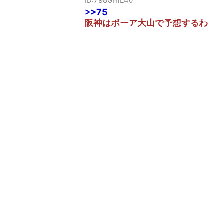
ID:798GHiL40
>>75
阪神はボーア大山で予想するわ