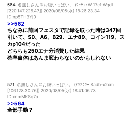
564:
名無しさん＠お腹いっぱい。 (ﾜｯﾁｮｲW 17cf-WqdI
[220.147.226.47])
2020/08/05(水) 18:26:23.34
ID:np5THBYj0
>>562
ちなみに前回フェスタで記録を取った時は347回
引いて、S0、A6、B29、エナ89、コイン119、ス
カp104だった
どちらも250エナ分消費した結果
確率自体はあんま変わらないのかもしれない
571:
名無しさん＠お腹いっぱい。 (ｱｳｱｳｳｰ Sadb-x2xm
[106.128.30.76])
2020/08/05(水) 18:41:06.73
ID:xnmMKSq7a
>>564
全部手動？