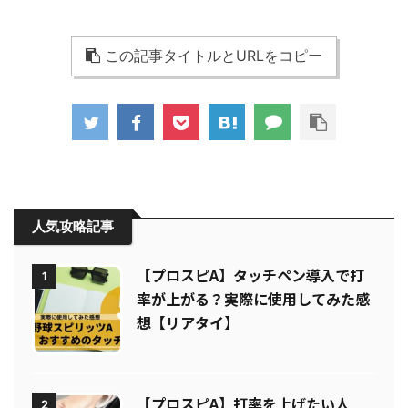
この記事タイトルとURLをコピー
人気攻略記事
【プロスピA】タッチペン導入で打
1
率が上がる？実際に使用してみた感
想【リアタイ】