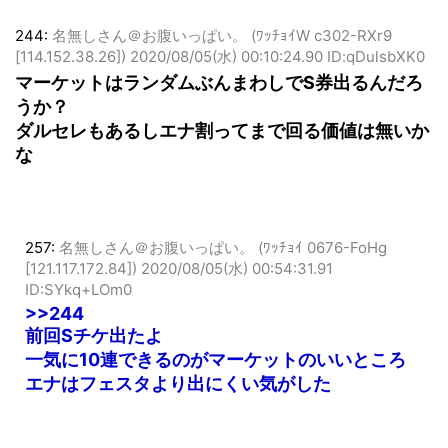
244:
名無しさん＠お腹いっぱい。 (ﾜｯﾁｮｲW c302-RXr9
[114.152.38.26])
2020/08/05(水) 00:10:24.90 ID:qDulsbXK0
マーケットはランダムぶんまわしでS券出るんだろ
うか？
ダルセレもあるしエナ割ってまで回る価値は無いか
な
257:
名無しさん＠お腹いっぱい。 (ﾜｯﾁｮｲ 0676-FoHg
[121.117.172.84])
2020/08/05(水) 00:54:31.91
ID:SYkq+LOm0
>>244
前回Sチケ出たよ
一気に10連できるのがマーケットのいいところ
エナはフェスタより出にくい気がした