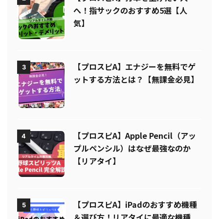
【プロスピA】打率を上げたい人
2
へ！指サックのおすすめ5選【人
気】
【プロスピA】エナジーを無料でゲ
3
ットする方法とは？【無課金必見】
【プロスピA】Apple Pencil（アッ
4
プルペンシル）はなぜ最強なのか
【リアタイ】
【プロスピA】iPadのおすすめ機種
5