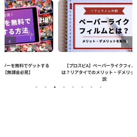
ットする
【プロスピA】ペーパーライクフィルムと
【プロ
は？リアタイでのメリット・デメリットを解
説