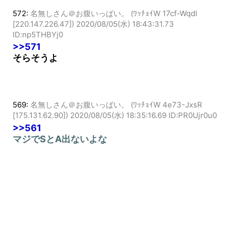
572:
名無しさん＠お腹いっぱい。 (ﾜｯﾁｮｲW 17cf-WqdI
[220.147.226.47])
2020/08/05(水) 18:43:31.73
ID:np5THBYj0
>>571
そらそうよ
569:
名無しさん＠お腹いっぱい。 (ﾜｯﾁｮｲW 4e73-JxsR
[175.131.62.90])
2020/08/05(水) 18:35:16.69 ID:PR0Ujr0u0
>>561
マジでSとA出ないよな