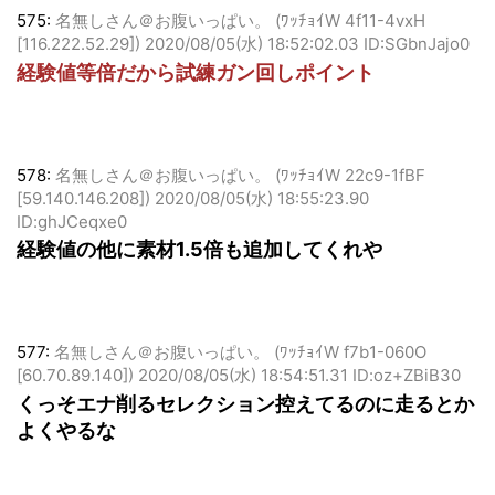
575:
名無しさん＠お腹いっぱい。 (ﾜｯﾁｮｲW 4f11-4vxH
[116.222.52.29])
2020/08/05(水) 18:52:02.03 ID:SGbnJajo0
経験値等倍だから試練ガン回しポイント
578:
名無しさん＠お腹いっぱい。 (ﾜｯﾁｮｲW 22c9-1fBF
[59.140.146.208])
2020/08/05(水) 18:55:23.90
ID:ghJCeqxe0
経験値の他に素材1.5倍も追加してくれや
577:
名無しさん＠お腹いっぱい。 (ﾜｯﾁｮｲW f7b1-060O
[60.70.89.140])
2020/08/05(水) 18:54:51.31 ID:oz+ZBiB30
くっそエナ削るセレクション控えてるのに走るとか
よくやるな