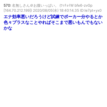
570:
名無しさん＠お腹いっぱい。 (ﾜｯﾁｮｲW bfe6-zvGp
[164.70.212.199])
2020/08/05(水) 18:40:14.35 ID:Ie7pt+yx0
エナ効率悪いだろうけど試練でポーカー分やるとか
色々プラスなことやればそこまで悪いもんでもない
かな