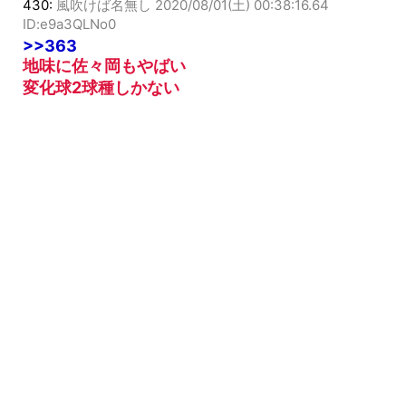
430:
風吹けば名無し
2020/08/01(土) 00:38:16.64
ID:e9a3QLNo0
>>363
地味に佐々岡もやばい
変化球2球種しかない