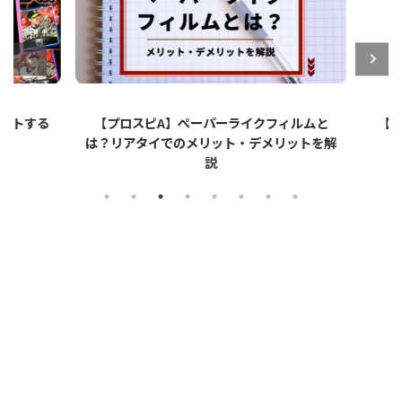
ットする
【プロスピA】ペーパーライクフィルムと
【プロ
は？リアタイでのメリット・デメリットを解
説