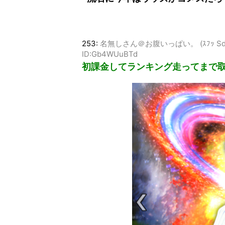
253:
名無しさん＠お腹いっぱい。 (ｽﾌｯ Sdff-kh
ID:Gb4WUuBTd
初課金してランキング走ってまで