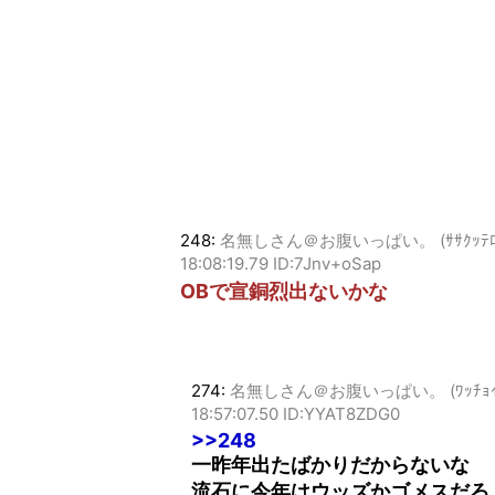
248:
名無しさん＠お腹いっぱい。 (ｻｻｸｯﾃﾛﾙ Sp5
18:08:19.79 ID:7Jnv+oSap
OBで宣銅烈出ないかな
274:
名無しさん＠お腹いっぱい。 (ﾜｯﾁｮｲW bf6
18:57:07.50 ID:YYAT8ZDG0
>>248
一昨年出たばかりだからないな
流石に今年はウッズかゴメスだろ