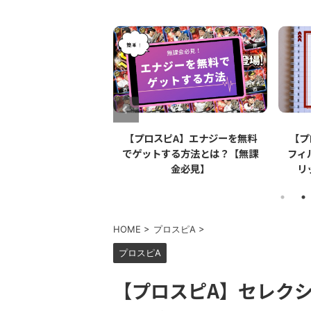
スピA】エナジーを無料
【プロスピA】ペーパーライク
【
トする方法とは？【無課
フィルムとは？リアタイでのメ
機
金必見】
リット・デメリットを解説
HOME
>
プロスピA
>
プロスピA
【プロスピA】セレク