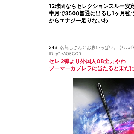
12球団ならセレクションスルー安
半月で3500普通に出るし1ヶ月
からエナジー足りないわ
243:
名無しさん＠お腹いっぱい。 (ﾜｯﾁｮｲW 27b1-
ID:qOeAO5CG0
セレ 2弾より外国人OB全力やわ
ブーマーカブレラに当たると未だ