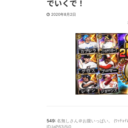
でいくで！
2020年8月2日
549:
名無しさん＠お腹いっぱい。 (ﾜｯﾁｮｲW c776
ID:IaP63i5j0