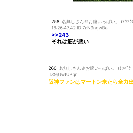
258:
名無しさん＠お腹いっぱい。 (ｱｳｱｳｶｰ Sa3
18:26:47.42 ID:7aN9ngwBa
>>243
それは筋が悪い
260:
名無しさん＠お腹いっぱい。 (ｵｯﾍﾟｹ Sr5b-
ID:9jUwtUPqr
阪神ファンはマートン来たら全力