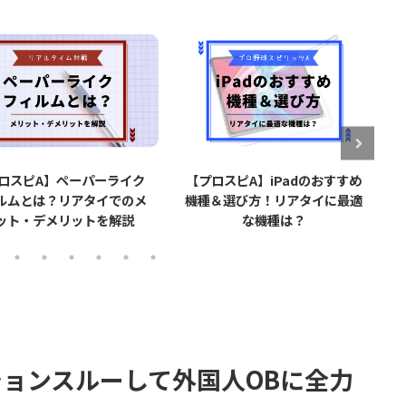
プロスピA】iPadのおすすめ
【プロスピA】タッチペン導入
種＆選び方！リアタイに最適
で打率が上がる？実際に使用し
な機種は？
てみた感想【リアタイ】
ションスルーして外国人OBに全力