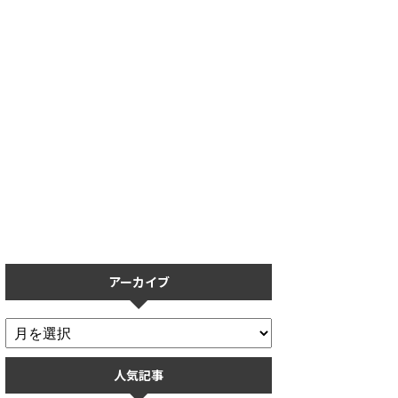
【プロスピA】保護フィルムの
【プロスピA】リアタイで打て
おすすめ5選！操作性を重視し
ない人必見！打ち方のコツを打
た保護フィルムまとめ
率ごとに解説
アーカイブ
人気記事