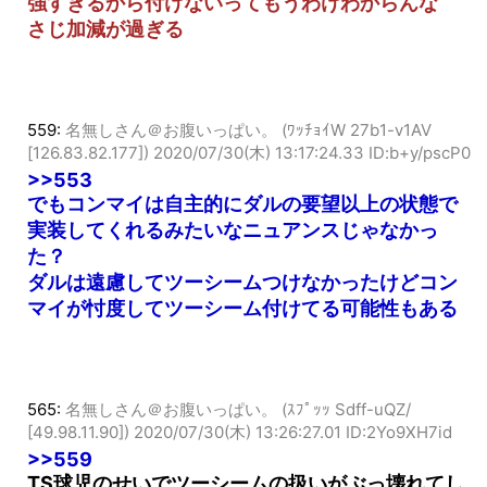
強すぎるから付けないってもうわけわからんな
さじ加減が過ぎる
559:
名無しさん＠お腹いっぱい。 (ﾜｯﾁｮｲW 27b1-v1AV
[126.83.82.177])
2020/07/30(木) 13:17:24.33 ID:b+y/pscP0
>>553
でもコンマイは自主的にダルの要望以上の状態で
実装してくれるみたいなニュアンスじゃなかっ
た？
ダルは遠慮してツーシームつけなかったけどコン
マイが忖度してツーシーム付けてる可能性もある
565:
名無しさん＠お腹いっぱい。 (ｽﾌﾟｯｯ Sdff-uQZ/
[49.98.11.90])
2020/07/30(木) 13:26:27.01 ID:2Yo9XH7id
>>559