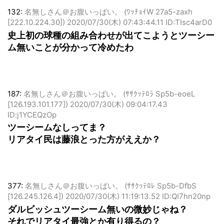
132:
名無しさん＠お腹いっぱい。 (ﾜｯﾁｮｲW 27a5-zaxh
[222.10.224.30])
2020/07/30(木) 07:43:44.11 ID:TIsc4arD0
史上初の球種の組み合わせが出てこようとツーシー
ム無いことが分かって冷めたわ
187:
名無しさん＠お腹いっぱい。 (ｻｻｸｯﾃﾛﾗ Sp5b-eoeL
[126.193.101.177])
2020/07/30(木) 09:04:17.43
ID:j1YCEQzOp
ツーシームなしってま？
リアタイ民は藤浪とった方がええか？
377:
名無しさん＠お腹いっぱい。 (ｻｻｸｯﾃﾛﾚ Sp5b-DfbS
[126.245.126.4])
2020/07/30(木) 11:19:13.52 ID:QI7hn20np
ダルビッシュツーシーム無いの微妙じゃね？