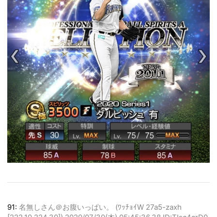
91:
名無しさん＠お腹いっぱい。 (ﾜｯﾁｮｲW 27a5-zaxh