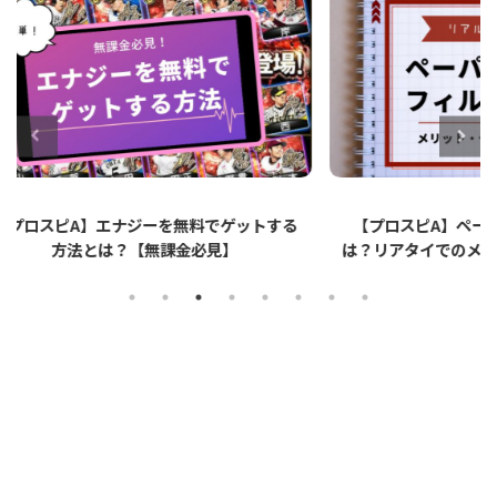
ットする
【プロスピA】ペーパーライクフィルムと
【プロ
は？リアタイでのメリット・デメリットを解
説