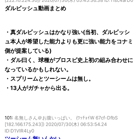
[222.10.224.30])
2020/07/30(木) 05:45:36.38 ID:TIsc4arD0
ダルビッシュ動画まとめ
・真ダルビッシュはかなり強い(当初、ダルビッシ
ュ本人が希望した能力よりも更に強い能力をコナミ
側が提案している)
・ダル曰く、球種がプロスピ史上初の組み合わせに
なっているかもしれない。
・スプリームとツーシームは無し。
・13人がガチャから出る。
101:
名無しさん＠お腹いっぱい。 (ﾜｯﾁｮｲW 67cf-DfbS
[182.166.175.243])
2020/07/30(木) 06:53:54.24
ID:D1VIR4Ly0