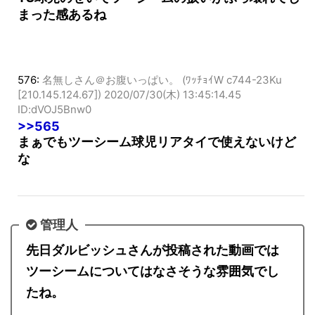
TS球児のせいでツーシームの扱いがぶっ壊れてし
まった感あるね
576:
名無しさん＠お腹いっぱい。 (ﾜｯﾁｮｲW c744-23Ku
[210.145.124.67])
2020/07/30(木) 13:45:14.45
ID:dVOJ5Bnw0
>>565
まぁでもツーシーム球児リアタイで使えないけど
な
管理人
先日ダルビッシュさんが投稿された動画では
ツーシームについてはなさそうな雰囲気でし
たね。