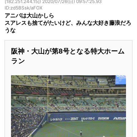
[182.251.244.15])
2020/07/26(日) 09:57:25.93
ID:zd5BSsk/aFOX
アニバは大山かしら
スアレスも捨てがたいけど、みんな大好き藤浪だろ
うな
阪神・大山が第8号となる特大ホーム
ラン