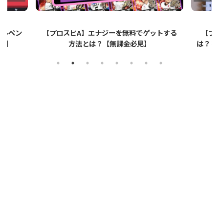
ップルペン
【プロスピA】エナジーを無料でゲットする
【プ
イ】
方法とは？【無課金必見】
は？リ