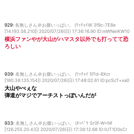
929:
名無しさん＠お腹いっぱい。 (ﾜｯﾁｮｲW 3f9c-7E8e
[14.193.58.210])
2020/07/26(日) 17:36:16.90 ID:mWNeiKW10
横浜ファンやが大山がハマスタ以外でも打ってて恐
ろしい
939:
名無しさん＠お腹いっぱい。 (ﾜｯﾁｮｲ 5f1d-8Xcr
[180.38.135.154])
2020/07/26(日) 17:48:02.61 ID:pcScT+xa0
大山やべぇな
弾道がマジでアーチストっぽいんだが
933:
名無しさん＠お腹いっぱい。 (ｵｯﾍﾟｹ Sr0f-W+Nf
[126.255.20.43])
2020/07/26(日) 17:38:12.68 ID:lUT1D0sCr