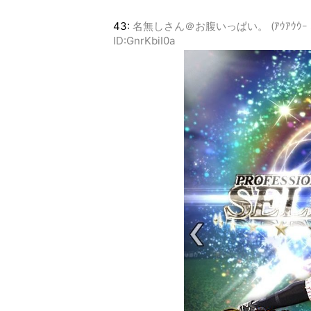
43:
名無しさん＠お腹いっぱい。 (ｱｳｱｳｳｰ Sa2b-
ID:GnrKbiI0a