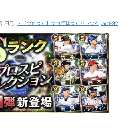
引用元:
・【プロスピ】プロ野球スピリッツA part992