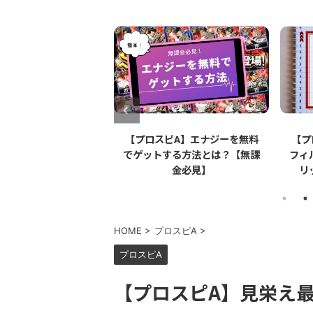
le
【プロスピA】エナジーを無料
【プロスピA】ペ
ンシル）は
でゲットする方法とは？【無課
フィルムとは？リ
タイ】
金必見】
リット・デメリ
HOME
>
プロスピA
>
プロスピA
【プロスピA】見栄え