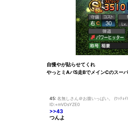
自慢やが貼らせてくれ
やっとミAパS走BでメインCのスー
45:
名無しさん＠お腹いっぱい。 (ﾜｯﾁｮｲW 7b5
ID:+mVDsYZE0
>>43
つんよ