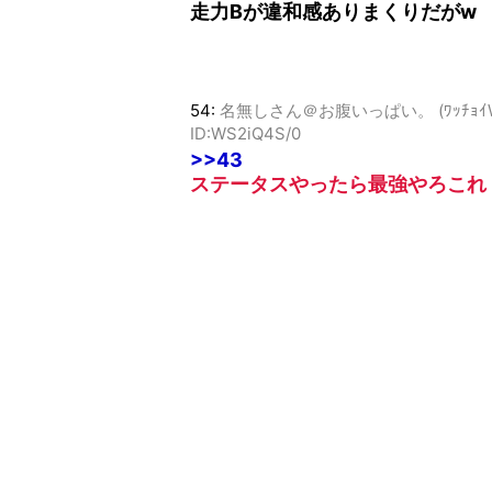
走力Bが違和感ありまくりだがw
54:
名無しさん＠お腹いっぱい。 (ﾜｯﾁｮｲW 02cd
ID:WS2iQ4S/0
>>43
ステータスやったら最強やろこれ