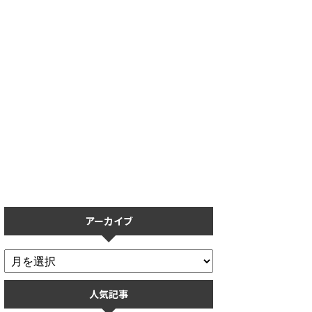
】タッチペン導入
【プロスピA】保護フィルムの
【プロス
る？実際に使用し
おすすめ5選！操作性を重視し
ない人必
【リアタイ】
た保護フィルムまとめ
アーカイブ
人気記事