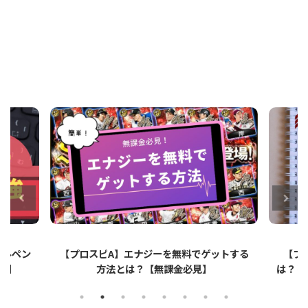
ットする
【プロスピA】ペーパーライクフィルムと
【プロ
は？リアタイでのメリット・デメリットを解
説