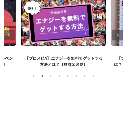
ットする
【プロスピA】ペーパーライクフィルムと
【プロ
は？リアタイでのメリット・デメリットを解
説