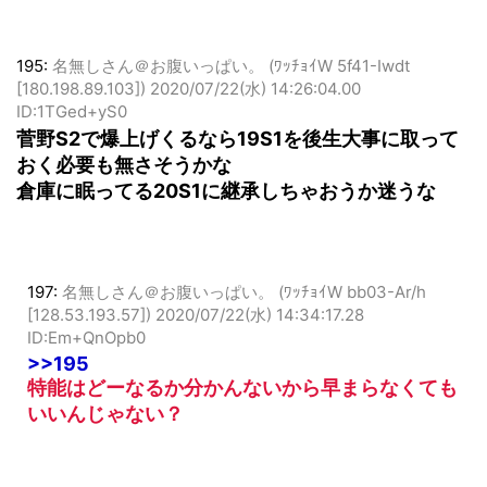
195:
名無しさん＠お腹いっぱい。 (ﾜｯﾁｮｲW 5f41-Iwdt
[180.198.89.103])
2020/07/22(水) 14:26:04.00
ID:1TGed+yS0
菅野S2で爆上げくるなら19S1を後生大事に取って
おく必要も無さそうかな
倉庫に眠ってる20S1に継承しちゃおうか迷うな
197:
名無しさん＠お腹いっぱい。 (ﾜｯﾁｮｲW bb03-Ar/h
[128.53.193.57])
2020/07/22(水) 14:34:17.28
ID:Em+QnOpb0
>>195
特能はどーなるか分かんないから早まらなくても
いいんじゃない？