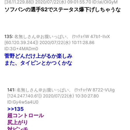
114:
名無しさん＠お腹いっぱい。 (ｱｳｱｳｸｰ MM4f-DfsV
[36.11.229.88])
2020/07/22(水) 09:01:55.70 ID:lal/OlGyM
ソフバンの選手S2でステータス爆下げしちゃうな
135:
名無しさん＠お腹いっぱい。 (ﾜｯﾁｮｲW 47b1-IIvX
[60.120.39.244])
2020/07/22(水) 10:11:28.86
ID:3G+4MADm0
菅野どんだけ上がるか楽しみ
また、タイピンとかつくかな
141:
名無しさん＠お腹いっぱい。 (ﾜｯﾁｮｲW 8722-VUig
[124.247.140.61])
2020/07/22(水) 10:30:27.80
ID:Gy4w5a4U0
>>135
超コントロール
尻上がり