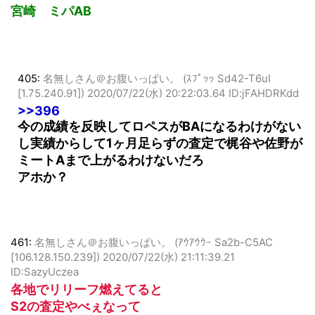
ロペ ミパＢＡ
宮崎 ミパAB
405:
名無しさん＠お腹いっぱい。 (ｽﾌﾟｯｯ Sd42-T6uI
[1.75.240.91])
2020/07/22(水) 20:22:03.64 ID:jFAHDRKdd
>>396
今の成績を反映してロペスがBAになるわけがない
し実績からして1ヶ月足らずの査定で梶谷や佐野が
ミートAまで上がるわけないだろ
アホか？
461:
名無しさん＠お腹いっぱい。 (ｱｳｱｳｳｰ Sa2b-C5AC
[106.128.150.239])
2020/07/22(水) 21:11:39.21
ID:SazyUczea
各地でリリーフ燃えてると