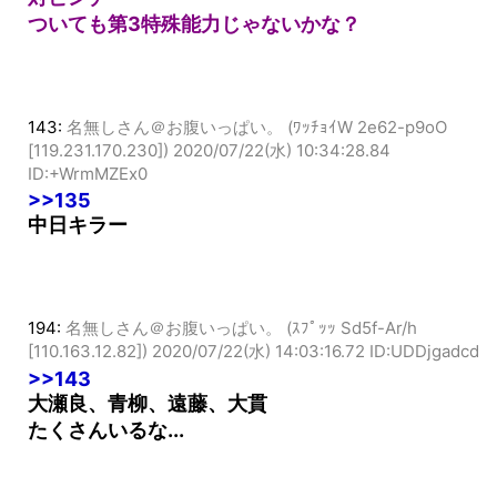
対ピンチ
ついても第3特殊能力じゃないかな？
143:
名無しさん＠お腹いっぱい。 (ﾜｯﾁｮｲW 2e62-p9oO
[119.231.170.230])
2020/07/22(水) 10:34:28.84
ID:+WrmMZEx0
>>135
中日キラー
194:
名無しさん＠お腹いっぱい。 (ｽﾌﾟｯｯ Sd5f-Ar/h
[110.163.12.82])
2020/07/22(水) 14:03:16.72 ID:UDDjgadcd
>>143
大瀬良、青柳、遠藤、大貫
たくさんいるな...