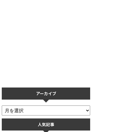
【プロスピA】保護フィルムの
【プロスピA】リアタイで打て
おすすめ5選！操作性を重視し
ない人必見！打ち方のコツを打
た保護フィルムまとめ
率ごとに解説
アーカイブ
人気記事