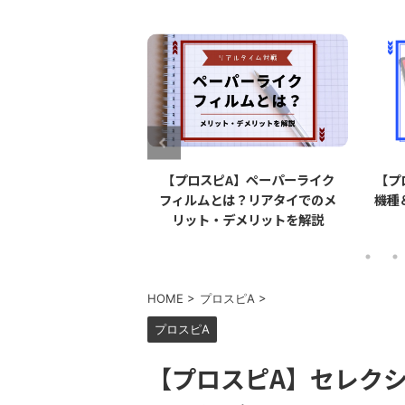
ピA】エナジーを無料
【プロスピA】ペーパーライク
【プ
する方法とは？【無課
フィルムとは？リアタイでのメ
機種
金必見】
リット・デメリットを解説
HOME
>
プロスピA
>
プロスピA
【プロスピA】セレク