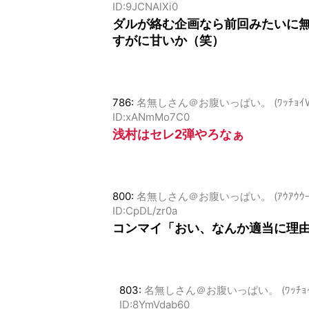
ID:9JCNAlXi0
ダルが絡む企画なら前回みたいに
すがに甘いか（笑）
786:
名無しさん＠お腹いっぱい。 (ﾜｯﾁｮｲW 1d11-
ID:xANmMo7C0
浅村はセレ2弾やろなぁ
800:
名無しさん＠お腹いっぱい。 (ｱｳｱｳｳｰ Saf1-
ID:CpDL/zr0a
コンマイ「おい、なんか適当に理
803:
名無しさん＠お腹いっぱい。 (ﾜｯﾁｮｲW 057
ID:8YmVdab60