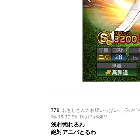
778:
名無しさん＠お腹いっぱい。 (ﾗｸｯﾍﾟﾍﾟ MM6
15:36:30.95 ID:sJPu58IlM
浅村惚れるわ
絶対アニバとるわ