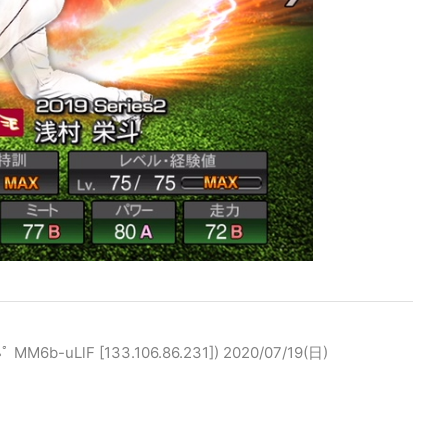
b-uLlF [133.106.86.231])
2020/07/19(日)