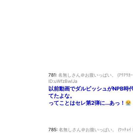
781:
名無しさん＠お腹いっぱい。 (ｱｳｱｳｶｰ Sa59-
ID:uWfzBwlJa
以前動画でダルビッシュがNPB時
てたよな。
ってことはセレ第2弾に…あっ！
785:
名無しさん＠お腹いっぱい。 (ﾜｯﾁｮｲ bb73-