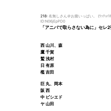
218:
名無しさん＠お腹いっぱい。 (ﾜｯﾁｮｲW 63f4
ID:N06jEpPD0
「アニバで取らさない為に」セレ2
西 山川、森
鷹 千賀
鷲 浅村
日 有原
檻 吉田
巨 丸、岡本
阪 西
中 ビシエド
ヤ 山田