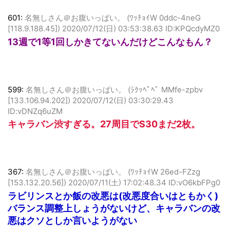
601:
名無しさん＠お腹いっぱい。 (ﾜｯﾁｮｲW 0ddc-4neG
[118.9.188.45])
2020/07/12(日) 03:53:38.63 ID:KPQcdyMZ0
13週で1等1回しかきてないんだけどこんなもん？
599:
名無しさん＠お腹いっぱい。 (ﾗｸｯﾍﾟﾍﾟ MMfe-zpbv
[133.106.94.202])
2020/07/12(日) 03:30:29.43
ID:vDNZq6uZM
キャラバン渋すぎる。27周目でS30まだ2枚。
367:
名無しさん＠お腹いっぱい。 (ﾜｯﾁｮｲW 26ed-FZzg
[153.132.20.56])
2020/07/11(土) 17:02:48.34 ID:vO6kbFPg0
ラビリンスとか飯の改悪は(改悪度合いはともかく)
バランス調整上しょうがないけど、キャラバンの改