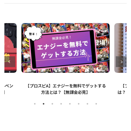
ットする
【プロスピA】ペーパーライクフィルムと
【プロ
は？リアタイでのメリット・デメリットを解
説