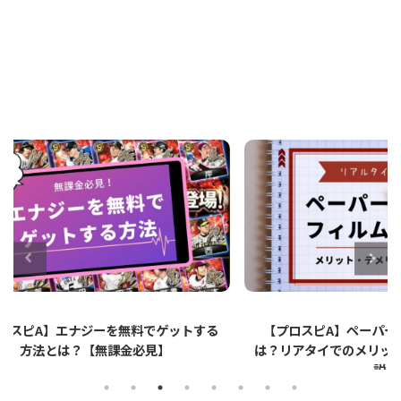
ットする
【プロスピA】ペーパーライクフィルムと
【プロ
は？リアタイでのメリット・デメリットを解
説