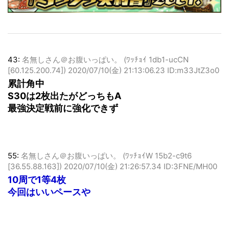
43:
名無しさん＠お腹いっぱい。 (ﾜｯﾁｮｲ 1db1-ucCN
[60.125.200.74])
2020/07/10(金) 21:13:06.23 ID:m33JtZ3o0
累計角中
S30は2枚出たがどっちもA
最強決定戦前に強化できず
55:
名無しさん＠お腹いっぱい。 (ﾜｯﾁｮｲW 15b2-c9t6
[36.55.88.163])
2020/07/10(金) 21:26:57.34 ID:3FNE/MH00
10周で1等4枚
今回はいいペースや