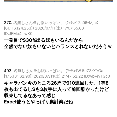
370:
名無しさん＠お腹いっぱい。 (ﾜｯﾁｮｲ 2a06-MjaX
[61.116.124.253])
2020/07/11(土) 17:07:55.68
ID:JFMe4+wK0
一発目でS30%出る奴もいるんだから
全然でない奴もいないとバランスとれないだろうｗ
493:
名無しさん＠お腹いっぱい。 (ﾜｯﾁｮｲW 5e73-XYGa
[175.131.62.90])
2020/07/11(土) 21:47:52.22 ID:wb+ivTGc0
キャラバン今のところ26周で610連回した、1等8
枚も出てるしSも3枚手に入って前回酷かったけど
収束してるなあって感じ
Excel使うとやっぱり集計楽だね