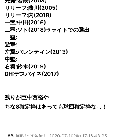
先発:岩隈(2008)
リリーフ:藤川(2005)
リリーフ:内(2018)
一塁:中田(2016)
二塁:ソト(2018)→ライトでの選出
三塁:
遊撃:
左翼:バレンティン(2013)
中堅:
右翼:鈴木(2019)
DH:デスパイネ(2017)
残りが巨中西檻や
ちなS確定枠はあっても球団確定枠なし！
88:
風吹けば名無し
2020/07/10(金) 17:16:43.95