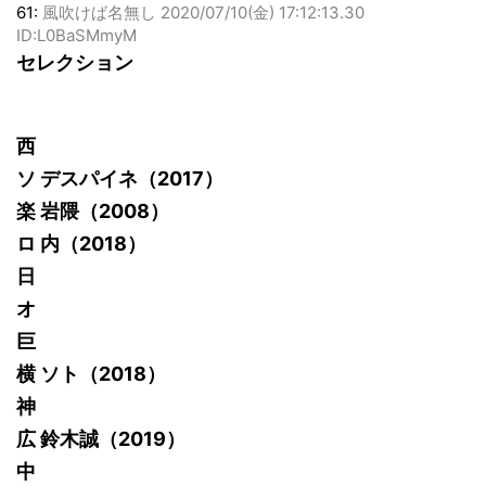
61:
風吹けば名無し
2020/07/10(金) 17:12:13.30
ID:L0BaSMmyM
セレクション
西
ソ デスパイネ（2017）
楽 岩隈（2008）
ロ 内（2018）
日
オ
巨
横 ソト（2018）
神
広 鈴木誠（2019）
中