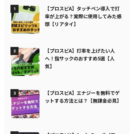
人気攻略記事
【プロスピA】タッチペン導入で打
1
率が上がる？実際に使用してみた感
想【リアタイ】
【プロスピA】打率を上げたい人
2
へ！指サックのおすすめ5選【人
気】
【プロスピA】エナジーを無料でゲ
3
ットする方法とは？【無課金必見】