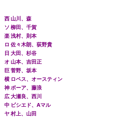
アニバはこんな感じか？
西 山川、森
ソ 柳田、千賀
楽 浅村、則本
ロ 佐々木朗、荻野貴
日 大田、杉谷
オ 山本、吉田正
巨 菅野、坂本
横 ロペス、オースティン
神 ボーア、藤浪
広 大瀬良、西川
中 ビシエド、Aマル
ヤ 村上、山田