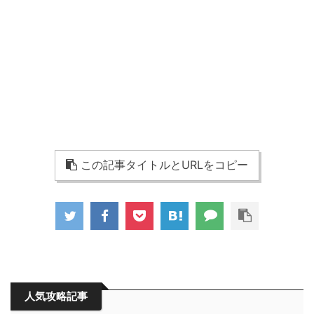
この記事タイトルとURLをコピー