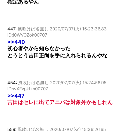
>>415
確定あるやん
447:
風吹けば名無し
2020/07/07(火) 15:23:36.83
ID:j0WVOZok00707
>>440
初心者やから知らなかった
とうとう吉田正尚を手に入れられるんやな
454:
風吹けば名無し
2020/07/07(火) 15:24:56.95
ID:wXFvpkLm00707
>>447
吉田はセレに出てアニバは対象外かもしれん