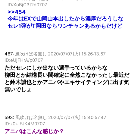
559:
風吹けば名無し
2020/07/07(火) 15:36:26.65
ID:XoBjC3t2d0707
>>454
今年はEXで山岡山本出したから濃厚だろうしな
セレ1弾がT岡田ならワンチャンあるかもだけど
467:
風吹けば名無し
2020/07/07(火) 15:26:13.67
ID:eUjFHrA/p0707
ただセレにしか出ない選手っているからな
柳田とか結構長い間確定に全然こなかったし最近だ
と鈴木誠也とかアニバやエキサイティングに出す気
無いでしょ
593:
風吹けば名無し
2020/07/07(火) 15:40:57.47
ID:z0+jFJK4M0707