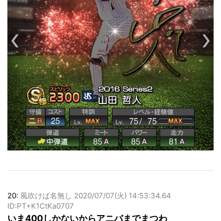
20:
風吹けば名無し
2020/07/07(火) 14:53:34.64
ID:PT+K1CtKa0707