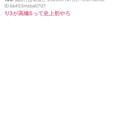
135:
風吹けば名無し
2020/07/07(火) 15:01:58.58
ID:bk4S5msba0707
1/3が高橋Sって史上初やろ