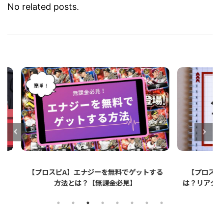
No related posts.
ットする
【プロスピA】ペーパーライクフィルムと
【プロ
は？リアタイでのメリット・デメリットを解
説