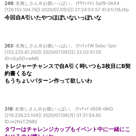
246:
名無しさん＠お腹いっぱい。 (ｻｻｸｯﾃﾛﾗ Spf9-GkX4
[126.152.104.76])
2020/07/05(日) 21:24:53.57 ID:b1L1I6JXp
今回自A引いたやつほぼいないっぽいな
263:
名無しさん＠お腹いっぱい。 (ﾜｯﾁｮｲW 5ebc-1pcr
[153.225.61.250])
2020/07/05(日) 22:03:51.05
ID:nSyGD+wM0
トレジャーチャンスで自A引く時いつも3枚目にB契
約書くるな
もうちょいパターン作って欲しいわ
316:
名無しさん＠お腹いっぱい。 (ﾜｯﾁｮｲ d506-l8KG
[218.226.23.104])
2020/07/06(月) 01:31:54.60
ID:m2NxTZN80
タワーはチャレンジカップもイベント中に一緒にこ