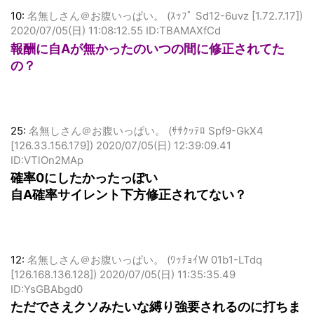
10:
名無しさん＠お腹いっぱい。 (ｽｯﾌﾟ Sd12-6uvz [1.72.7.17])
2020/07/05(日) 11:08:12.55 ID:TBAMAXfCd
報酬に自Aが無かったのいつの間に修正されてた
の？
25:
名無しさん＠お腹いっぱい。 (ｻｻｸｯﾃﾛ Spf9-GkX4
[126.33.156.179])
2020/07/05(日) 12:39:09.41
ID:VTlOn2MAp
確率0にしたかったっぽい
自A確率サイレント下方修正されてない？
12:
名無しさん＠お腹いっぱい。 (ﾜｯﾁｮｲW 01b1-LTdq
[126.168.136.128])
2020/07/05(日) 11:35:35.49
ID:YsGBAbgd0