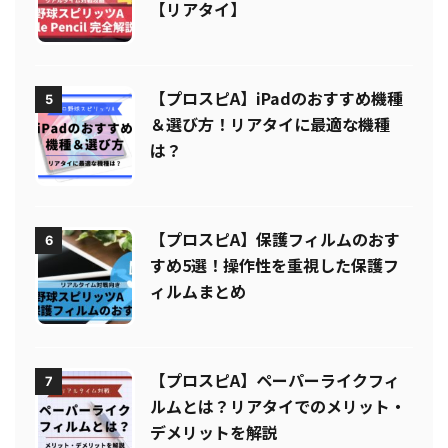
【プロスピA】Apple Pencil（アッ
4
プルペンシル）はなぜ最強なのか
【リアタイ】
【プロスピA】iPadのおすすめ機種
5
＆選び方！リアタイに最適な機種
は？
【プロスピA】保護フィルムのおす
6
すめ5選！操作性を重視した保護フ
ィルムまとめ
【プロスピA】ペーパーライクフィ
7