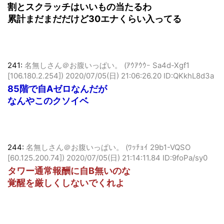
[164.70.212.199])
2020/07/05(日) 19:52:20.98 ID:LyYw1ocS0
割とスクラッチはいいもの当たるわ
累計まだまだだけど30エナくらい入ってる
241:
名無しさん＠お腹いっぱい。 (ｱｳｱｳｳｰ Sa4d-Xgf1
[106.180.2.254])
2020/07/05(日) 21:06:26.20 ID:QKkhL8d3a
85階で自Aゼロなんだが
なんやこのクソイベ
244:
名無しさん＠お腹いっぱい。 (ﾜｯﾁｮｲ 29b1-VQSO
[60.125.200.74])
2020/07/05(日) 21:14:11.84 ID:9foPa/sy0
タワー通常報酬に自B無いのな
覚醒を厳しくしないでくれよ