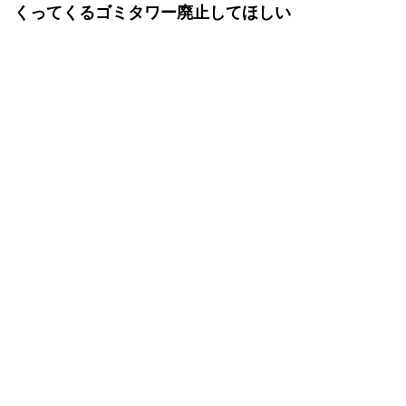
ただでさえクソみたいな縛り強要されるのに打ちま
くってくるゴミタワー廃止してほしい