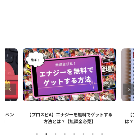
ットする
【プロスピA】ペーパーライクフィルムと
【プロ
は？リアタイでのメリット・デメリットを解
説