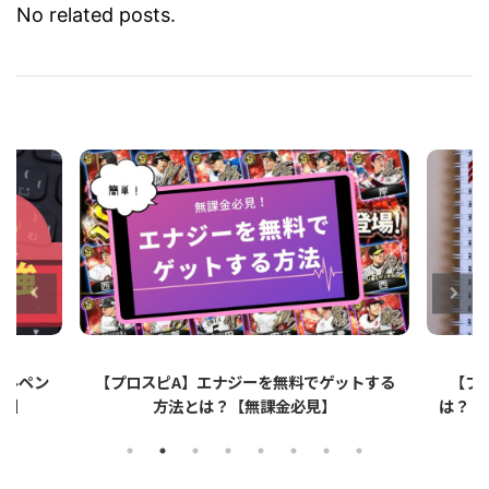
No related posts.
ットする
【プロスピA】ペーパーライクフィルムと
【プロ
は？リアタイでのメリット・デメリットを解
説