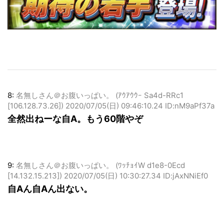
8:
名無しさん＠お腹いっぱい。 (ｱｳｱｳｳｰ Sa4d-RRc1
[106.128.73.26])
2020/07/05(日) 09:46:10.24 ID:nM9aPf37a
全然出ねーな自A。もう60階やぞ
9:
名無しさん＠お腹いっぱい。 (ﾜｯﾁｮｲW d1e8-0Ecd
[14.132.15.213])
2020/07/05(日) 10:30:27.34 ID:jAxNNiEf0
自Aん自Aん出ない。