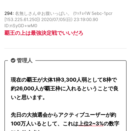
294:
名無しさん＠お腹いっぱい。 (ﾜｯﾁｮｲW 5ebc-1pcr
[153.225.61.250])
2020/07/05(日) 23:19:00.90
ID:nSyGD+wM0
覇王の上は最強決定戦でいいだろ
管理人
現在の覇王が大体1枠3,300人弱として8枠で
約26,000人が覇王枠に入れるということで良
いと思います。
先日の大抽選会からアクティブユーザーが約
100万人いるとして、これは
上位2~3%
の数字