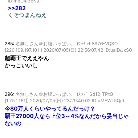
[106.180.36.132])
2020/07/05(日) 22:55:26.67
ID:meUla3bKa
>>282
くそつまんねえ
285:
名無しさん＠お腹いっぱい。 (ﾜｯﾁｮｲ 8976-VQSO
[220.109.197.101])
2020/07/05(日) 22:56:07.42 ID:uaiD/JxS0
超覇王でええやん
かっこいいし
296:
名無しさん＠お腹いっぱい。 (ｽｯﾌﾟ Sd12-TPtQ
[1.75.1.161])
2020/07/05(日) 23:29:40.02 ID:uMFWL5Q/d
今80万人くらいやってるんだっけ？
覇王27000人なら上位3～4%なんだから妥当じゃ
ないの