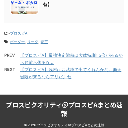
【プロスピA】アニソン・ゲーム・
8
ボカロの応援歌まとめ【パスワード
有】
-
プロスピA
-
ボーダー
,
リーグ
,
覇王
PREV
【プロスピA】最強決定戦前は大体特訓1.5倍が来るか
らお前ら焦るなよ
NEXT
【プロスピA】浅村は西武枠で出てくれんかな。楽天
岩隈が来るならアリだよね
プロスピクオリティ＠プロスピAまとめ速
報