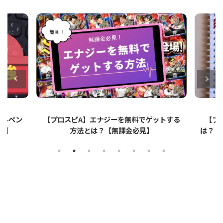
ットする
【プロスピA】ペーパーライクフィルムと
【プロ
は？リアタイでのメリット・デメリットを解
説