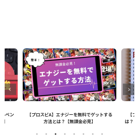
ットする
【プロスピA】ペーパーライクフィルムと
【プロ
は？リアタイでのメリット・デメリットを解
説