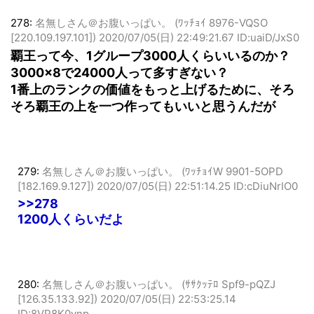
278:
名無しさん＠お腹いっぱい。 (ﾜｯﾁｮｲ 8976-VQSO
[220.109.197.101])
2020/07/05(日) 22:49:21.67 ID:uaiD/JxS0
覇王って今、1グループ3000人くらいいるのか？
3000×8で24000人って多すぎない？
1番上のランクの価値をもっと上げるために、そろ
そろ覇王の上を一つ作ってもいいと思うんだが
279:
名無しさん＠お腹いっぱい。 (ﾜｯﾁｮｲW 9901-5OPD
[182.169.9.127])
2020/07/05(日) 22:51:14.25 ID:cDiuNrIO0
>>278
1200人くらいだよ
280:
名無しさん＠お腹いっぱい。 (ｻｻｸｯﾃﾛ Spf9-pQZJ