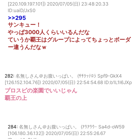
297:
名無しさん＠お腹いっぱい。 (ﾜｯﾁｮｲ 8976-VQSO
[220.109.197.101])
2020/07/05(日) 23:48:20.33
ID:uaiD/JxS0
>>295
サンキュー！
やっぱ3000人くらいいるんだな
ていうか覇王はグループによってちょっとボーダ
ー違うんだなｗ
282:
名無しさん＠お腹いっぱい。 (ｻｻｸｯﾃﾛﾗ Spf9-GkX4
[126.152.104.76])
2020/07/05(日) 22:54:54.68 ID:b1L1I6JXp
プロスピの楽園でいいじゃん
覇王の上
284:
名無しさん＠お腹いっぱい。 (ｱｳｱｳｳｰ Sa4d-oW59