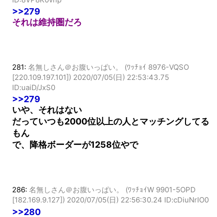
[126.35.133.92])
2020/07/05(日) 22:53:25.14
ID:8VP8K0vnp
>>279
それは維持圏だろ
281:
名無しさん＠お腹いっぱい。 (ﾜｯﾁｮｲ 8976-VQSO
[220.109.197.101])
2020/07/05(日) 22:53:43.75
ID:uaiD/JxS0
>>279
いや、それはない
だっていつも2000位以上の人とマッチングしてる
もん
で、降格ボーダーが1258位やで
286:
名無しさん＠お腹いっぱい。 (ﾜｯﾁｮｲW 9901-5OPD
[182.169.9.127])
2020/07/05(日) 22:56:30.24 ID:cDiuNrIO0