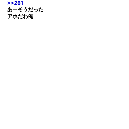
>>280
>>281
あーそうだった
アホだわ俺