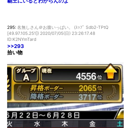
今、リーグ9の昇格人数どのくらいなの？
覇王にいるとわからんのよ
295:
名無しさん＠お腹いっぱい。 (ｽｯﾌﾟ Sdb2-TPtQ
[49.97.105.251])
2020/07/05(日) 23:26:17.48
ID:K2NYmTard
>>293
拾い物