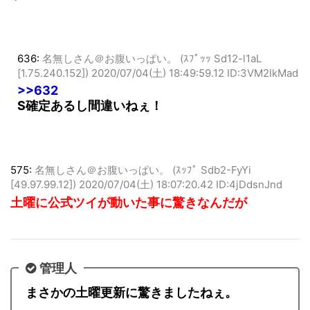
636:
名無しさん＠お腹いっぱい。 (ｽﾌﾟｯｯ Sd12-l1aL
[1.75.240.152])
2020/07/04(土) 18:49:59.12 ID:3VM2IkMad
>>632
S確定あるし間違いねぇ！
575:
名無しさん＠お腹いっぱい。 (ｽｯﾌﾟ Sdb2-FyYi
[49.97.99.12])
2020/07/04(土) 18:07:20.42 ID:4jDdsnJnd
土曜に公式ツイが動いた事に驚きなんだが
管理人
まさかの土曜更新に驚きましたねぇ。