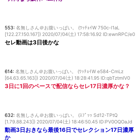
片岡なら阪神ハム枠か
553:
名無しさん＠お腹いっぱい。 (ﾜｯﾁｮｲW 750c-l1aL
[122.27.150.167])
2020/07/04(土) 17:58:16.92 ID:ewnRPC/e0
セレ動画は3日後かな
614:
名無しさん＠お腹いっぱい。 (ﾜｯﾁｮｲW e584-CmLz
[64.63.65.163])
2020/07/04(土) 18:28:41.95 ID:qbTztmIV0
3日に1回のペースで配信ならセレ17日濃厚かな？
632:
名無しさん＠お腹いっぱい。 (ｽﾌﾟｯｯ Sd12-TPtQ
[1.79.88.243])
2020/07/04(土) 18:46:50.45 ID:PV0OQOaJd
動画3日おきなら最後16日でセレクション17日濃厚
か