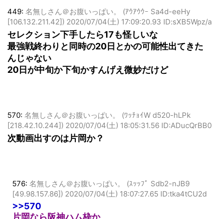
449:
名無しさん＠お腹いっぱい。 (ｱｳｱｳｳｰ Sa4d-eeHy
[106.132.211.42])
2020/07/04(土) 17:09:20.93 ID:sXB5Wpz/a
セレクション下手したら17も怪しいな
最強戦終わりと同時の20日とかの可能性出てきた
んじゃない
20日が中旬か下旬かすんげえ微妙だけど
570:
名無しさん＠お腹いっぱい。 (ﾜｯﾁｮｲW d520-hLPk
[218.42.10.244])
2020/07/04(土) 18:05:31.56 ID:ADucQrBB0
次動画出すのは片岡か？
576:
名無しさん＠お腹いっぱい。 (ｽｯｯﾌﾟ Sdb2-nJB9
[49.98.157.86])
2020/07/04(土) 18:07:27.65 ID:tka4tCU2d
>>570