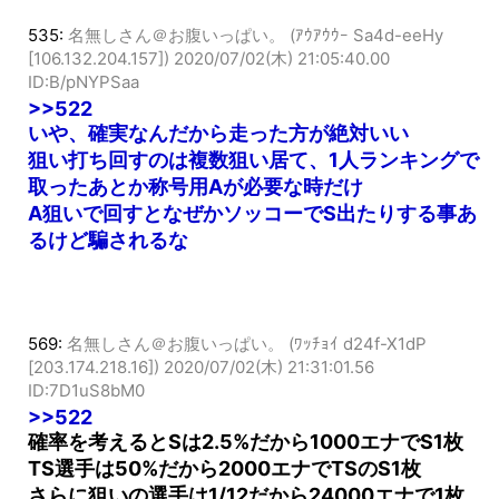
535:
名無しさん＠お腹いっぱい。 (ｱｳｱｳｳｰ Sa4d-eeHy
[106.132.204.157])
2020/07/02(木) 21:05:40.00
ID:B/pNYPSaa
>>522
いや、確実なんだから走った方が絶対いい
狙い打ち回すのは複数狙い居て、1人ランキングで
取ったあとか称号用Aが必要な時だけ
A狙いで回すとなぜかソッコーでS出たりする事あ
るけど騙されるな
569:
名無しさん＠お腹いっぱい。 (ﾜｯﾁｮｲ d24f-X1dP
[203.174.218.16])
2020/07/02(木) 21:31:01.56
ID:7D1uS8bM0
>>522
確率を考えるとSは2.5%だから1000エナでS1枚
TS選手は50%だから2000エナでTSのS1枚