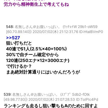
ガチャ廻した方が良い
労力やら精神衛生上で考えてもね
548:
名無しさん＠お腹いっぱい。 (ﾜｯﾁｮｲW 29b1-oW59
[60.70.89.140])
2020/07/02(木) 21:12:31.76 ID:HtaIBVmP0
>>527
狙い打ちだと
40連でS1人(2.5%×40=100%)
30%で自チーム確定やから
120連(250エナ×12=3000エナ)
で行けるか？
まあ絶対計算通りにはいかんだろうが
539:
名無しさん＠お腹いっぱい。 (ｽﾌﾟﾌﾟ Sdb2-fOtk
[49.98.77.93])
2020/07/02(木) 21:07:28.53 ID:TolPlc4Pd