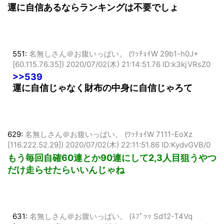
ランキングも走るし狙い撃ちもAのために回すよ
運に自信あるならランキングは不要でしょ
551:
名無しさん＠お腹いっぱい。 (ﾜｯﾁｮｲW 29b1-h0J+
[60.115.76.35])
2020/07/02(木) 21:14:51.76 ID:k3kjVRsZ0
>>539
運に自信じゃなく財布の中身に自信じゃろて
629:
名無しさん＠お腹いっぱい。 (ﾜｯﾁｮｲW 7111-EoXz
[116.222.52.29])
2020/07/02(木) 22:11:51.86 ID:KydvGVB/0
もう毎回自確60連とか90連にして2,3人目狙うやつ
だけ走らせたらいいんじゃね