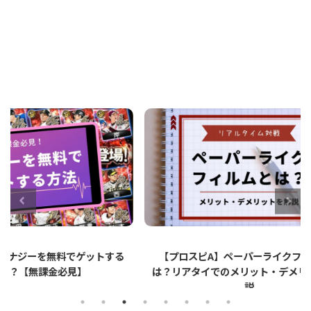
ットする
【プロスピA】ペーパーライクフィルムと
【プロ
は？リアタイでのメリット・デメリットを解
説