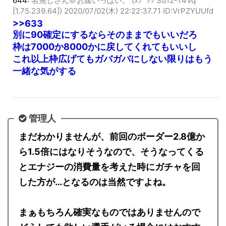
644:
名無しさん＠お腹いっぱい。 (ｽﾌﾟｯｯ Sd12-T4Vq
[1.75.239.64])
2020/07/02(木) 22:22:37.71 ID:VrPZYUUfd
>>633
別に90確定にするならそのままでもいいだろ
枠は7000か8000かに戻してくれてもいいし
これ以上枠広げてもガバガバにしない限りはもう
一緒な気がする
管理人
まだわかりませんが、前回のボーダー2.8億か
ら1.5倍にはなりそうなので、そうなってくる
とエナジーの消費量を考えた時にガチャを回
した方が…となるのは当然ですよね。
まぁもちろん確実なものではありませんので