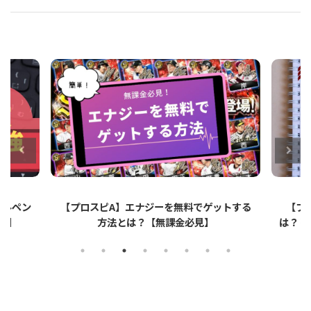
ットする
【プロスピA】ペーパーライクフィルムと
【プロ
は？リアタイでのメリット・デメリットを解
説