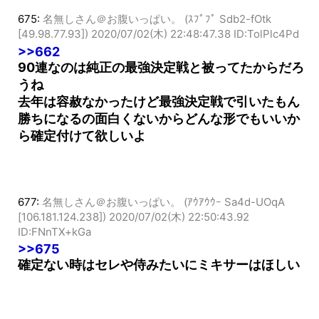
675:
名無しさん＠お腹いっぱい。 (ｽﾌﾟﾌﾟ Sdb2-fOtk
[49.98.77.93])
2020/07/02(木) 22:48:47.38 ID:TolPlc4Pd
>>662
90連なのは純正の最強決定戦と被ってたからだろ
うね
去年は容赦なかったけど最強決定戦で引いたもん
勝ちになるの面白くないからどんな形でもいいか
ら確定付けて欲しいよ
677:
名無しさん＠お腹いっぱい。 (ｱｳｱｳｳｰ Sa4d-UOqA
[106.181.124.238])
2020/07/02(木) 22:50:43.92
ID:FNnTX+kGa
>>675
確定ない時はセレや侍みたいにミキサーはほしい