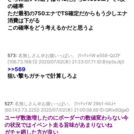
さらに狙いの選手は1/12だから24000エナで1枚
の確率
ただ最初の750エナでTS確定だからもう少しエナ
消費は下がる
この確率をどう考えるかだと思うよ
573:
名無しさん＠お腹いっぱい。 (ﾜｯﾁｮｲW e558-QzZF
[106.73.169.1])
2020/07/02(木) 21:33:07.71 ID:BVp5sJtj0
>>569
狙い撃ちガチャで計算しろよ
527:
名無しさん＠お腹いっぱい。 (ﾜｯﾁｮｲW 29b1-h0J+
[60.143.73.225])
2020/07/02(木) 21:00:08.69 ID:QRlx6Qga0
ユーザ数激増したのにボーダーの数値変わらない今
の状況ではイベント走る旨味があまりないね