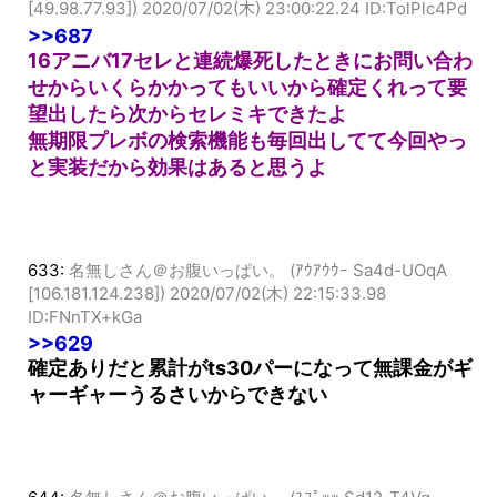
690:
名無しさん＠お腹いっぱい。 (ｽﾌﾟﾌﾟ Sdb2-fOtk
[49.98.77.93])
2020/07/02(木) 23:00:22.24 ID:TolPlc4Pd
>>687
16アニバ17セレと連続爆死したときにお問い合わ
せからいくらかかってもいいから確定くれって要
望出したら次からセレミキできたよ
無期限プレボの検索機能も毎回出してて今回やっ
と実装だから効果はあると思うよ
633:
名無しさん＠お腹いっぱい。 (ｱｳｱｳｳｰ Sa4d-UOqA
[106.181.124.238])
2020/07/02(木) 22:15:33.98
ID:FNnTX+kGa
>>629
確定ありだと累計がts30パーになって無課金がギ
ャーギャーうるさいからできない