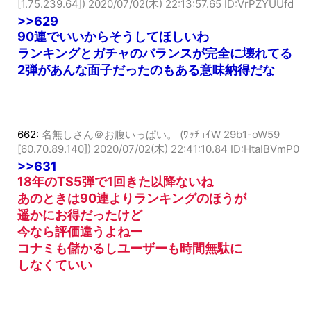
631:
名無しさん＠お腹いっぱい。 (ｽﾌﾟｯｯ Sd12-T4Vq
[1.75.239.64])
2020/07/02(木) 22:13:57.65 ID:VrPZYUUfd
>>629
90連でいいからそうしてほしいわ
ランキングとガチャのバランスが完全に壊れてる
2弾があんな面子だったのもある意味納得だな
662:
名無しさん＠お腹いっぱい。 (ﾜｯﾁｮｲW 29b1-oW59
[60.70.89.140])
2020/07/02(木) 22:41:10.84 ID:HtaIBVmP0
>>631
18年のTS5弾で1回きた以降ないね
あのときは90連よりランキングのほうが
遥かにお得だったけど
今なら評価違うよねー
コナミも儲かるしユーザーも時間無駄に
しなくていい