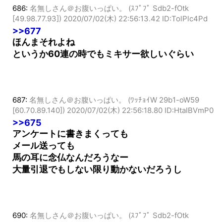
686:
名無しさん＠お腹いっぱい。 (ｽﾌﾟﾌﾟ Sdb2-fOtk
[49.98.77.93])
2020/07/02(木) 22:56:13.42 ID:TolPlc4Pd
>>677
ほんまそれよね
というか60連の時でもミキサー欲しいぐらい
687:
名無しさん＠お腹いっぱい。 (ﾜｯﾁｮｲW 29b1-oW59
[60.70.89.140])
2020/07/02(木) 22:56:18.80 ID:HtaIBVmP0
>>675
アンケートに書きまくっても
メール送っても
馬の耳に念仏なんだろうなー
大量引退でもしない限り動かないだろうし