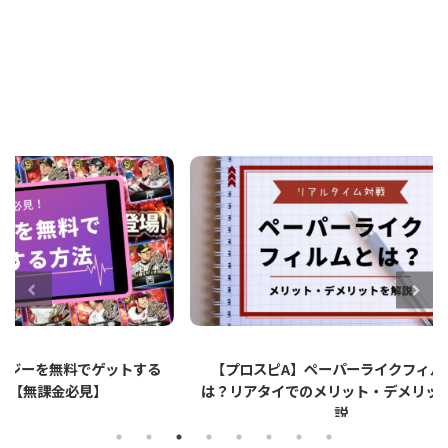
ットする
【プロスピA】ペーパーライクフィルムと
【プロ
は？リアタイでのメリット・デメリットを解
説