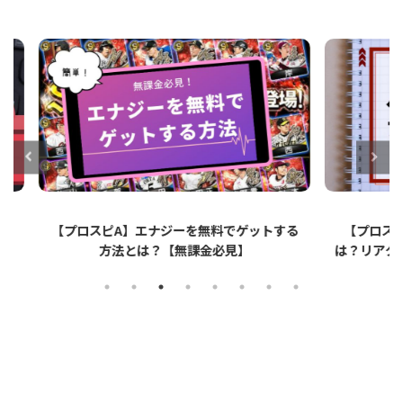
ットする
【プロスピA】ペーパーライクフィルムと
【プロ
は？リアタイでのメリット・デメリットを解
説