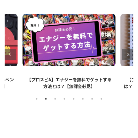
ップルペン
【プロスピA】エナジーを無料でゲットする
【プ
イ】
方法とは？【無課金必見】
は？リ