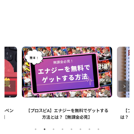
ップルペン
【プロスピA】エナジーを無料でゲットする
【プ
イ】
方法とは？【無課金必見】
は？リ