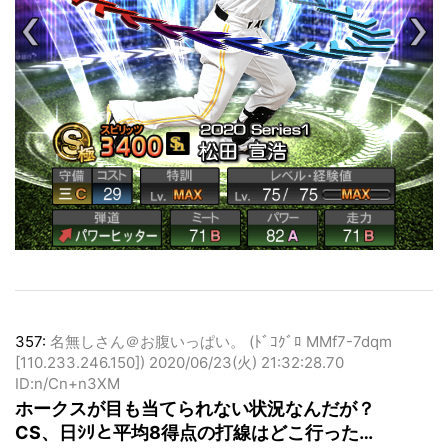
357:
名無しさん＠お腹いっぱい。 (ﾄﾞｺｸﾞﾛ MMf7-7dqm
[110.233.246.150])
2020/06/23(火) 21:32:28.70
ID:n/Cn+n3XM
ホークスが目も当てられない状況なんだが？