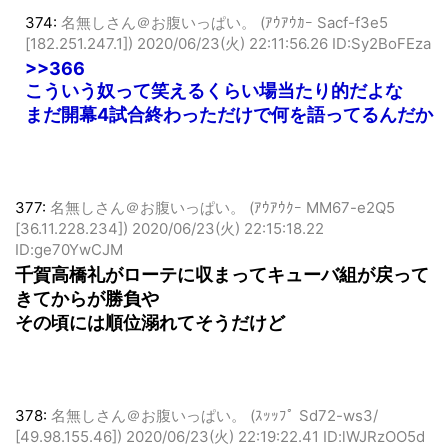
374:
名無しさん＠お腹いっぱい。 (ｱｳｱｳｶｰ Sacf-f3e5
[182.251.247.1])
2020/06/23(火) 22:11:56.26 ID:Sy2BoFEza
>>366
こういう奴って笑えるくらい場当たり的だよな
まだ開幕4試合終わっただけで何を語ってるんだか
377:
名無しさん＠お腹いっぱい。 (ｱｳｱｳｸｰ MM67-e2Q5
[36.11.228.234])
2020/06/23(火) 22:15:18.22
ID:ge70YwCJM
千賀高橋礼がローテに収まってキューバ組が戻って
きてからが勝負や
その頃には順位溺れてそうだけど
378:
名無しさん＠お腹いっぱい。 (ｽｯｯﾌﾟ Sd72-ws3/