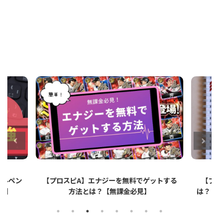
ットする
【プロスピA】ペーパーライクフィルムと
【プロ
は？リアタイでのメリット・デメリットを解
説