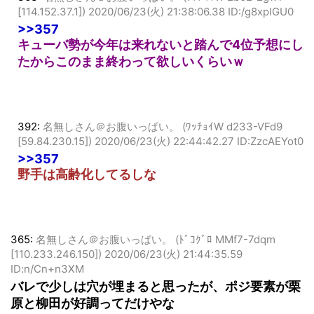
363:
名無しさん＠お腹いっぱい。 (ﾜｯﾁｮｲW 2b02-2gwT
[114.152.37.1])
2020/06/23(火) 21:38:06.38 ID:/g8xplGU0
>>357
キューバ勢が今年は来れないと踏んで4位予想にし
たからこのまま終わって欲しいくらいｗ
392:
名無しさん＠お腹いっぱい。 (ﾜｯﾁｮｲW d233-VFd9
[59.84.230.15])
2020/06/23(火) 22:44:42.27 ID:ZzcAEYot0
>>357
野手は高齢化してるしな
365:
名無しさん＠お腹いっぱい。 (ﾄﾞｺｸﾞﾛ MMf7-7dqm
[110.233.246.150])
2020/06/23(火) 21:44:35.59
ID:n/Cn+n3XM
バレで少しは穴が埋まると思ったが、ポジ要素が栗