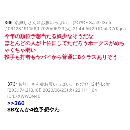
原と柳田が好調ってだけやな
366:
名無しさん＠お腹いっぱい。 (ｱｳｱｳｳｰ Saa3-f3e5
[106.128.191.156])
2020/06/23(火) 21:44:56.29 ID:ulJCYKgca
今年の順位予想当たる奴少なそうだな
ほとんどの人が上位にしてただろうホークスがめち
ゃくちゃ弱い
投手も打者もヤバイから普通にBクラスありそう
373:
名無しさん＠お腹いっぱい。 (ﾜｯﾁｮｲ 124f-Lchr
[203.174.218.16])
2020/06/23(火) 22:11:11.64
ID:L7XWWON40
>>366
SBなんか4位予想やわ