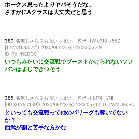
[49.98.155.46])
2020/06/23(火) 22:19:22.41 ID:lWJRzOO5d
ホークス思ったよりヤバそうだな…
さすがにAクラスは大丈夫だと思う
380:
名無しさん＠お腹いっぱい。 (ﾜｯﾁｮｲW c3f0-x55Z
[122.131.83.22])
2020/06/23(火) 22:22:03.49
ID:ITqHNEDG0
いつもみたいに交流戦でブーストかけられないソフ
バンはまじできつそう
385:
名無しさん＠お腹いっぱい。 (ﾜｯﾁｮｲ bf76-1/Nl
[60.36.250.169])
2020/06/23(火) 22:31:57.12 ID:iLWMU9bR0
といっても交流戦って他のパリーグも稼いでない
か？
西武が割と苦手な方かな