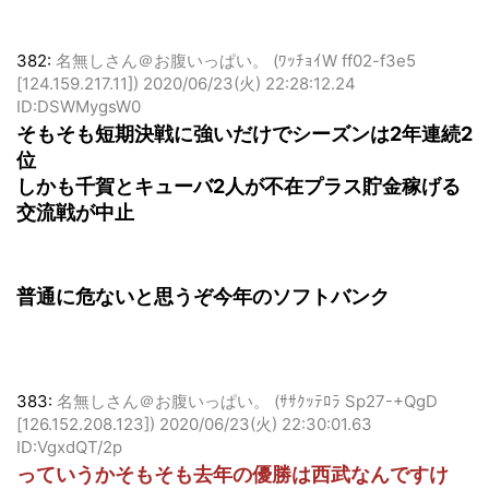
382:
名無しさん＠お腹いっぱい。 (ﾜｯﾁｮｲW ff02-f3e5
[124.159.217.11])
2020/06/23(火) 22:28:12.24
ID:DSWMygsW0
そもそも短期決戦に強いだけでシーズンは2年連続2
位
しかも千賀とキューバ2人が不在プラス貯金稼げる
交流戦が中止
普通に危ないと思うぞ今年のソフトバンク
383:
名無しさん＠お腹いっぱい。 (ｻｻｸｯﾃﾛﾗ Sp27-+QgD
[126.152.208.123])
2020/06/23(火) 22:30:01.63
ID:VgxdQT/2p