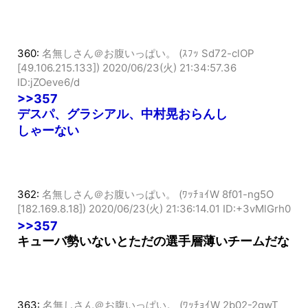
CS、日ｼﾘと平均8得点の打線はどこ行った…
360:
名無しさん＠お腹いっぱい。 (ｽﾌｯ Sd72-clOP
[49.106.215.133])
2020/06/23(火) 21:34:57.36
ID:jZOeve6/d
>>357
デスパ、グラシアル、中村晃おらんし
しゃーない
362:
名無しさん＠お腹いっぱい。 (ﾜｯﾁｮｲW 8f01-ng5O
[182.169.8.18])
2020/06/23(火) 21:36:14.01 ID:+3vMlGrh0
>>357
キューバ勢いないとただの選手層薄いチームだな