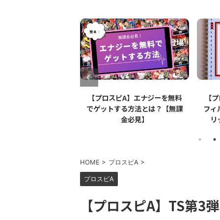
ロスピA】Apple
【プロスピA】エナジーを無料
【プ
l（アップルペンシル）は
でゲットする方法とは？【無課
フィ
強なのか【リアタイ】
金必見】
リ
HOME
>
プロスピA
>
プロスピA
【プロスピA】TS第3