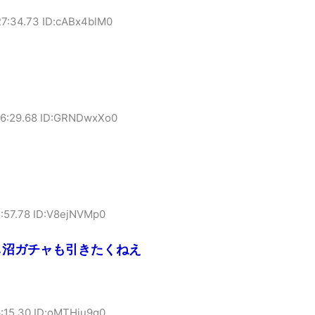
27:34.73 ID:cABx4blM0
26:29.68 ID:GRNDwxXo0
:57.78 ID:V8ejNVMp0
し沼ガチャも引きたくねえ
:15.30 ID:oMTHiu9g0