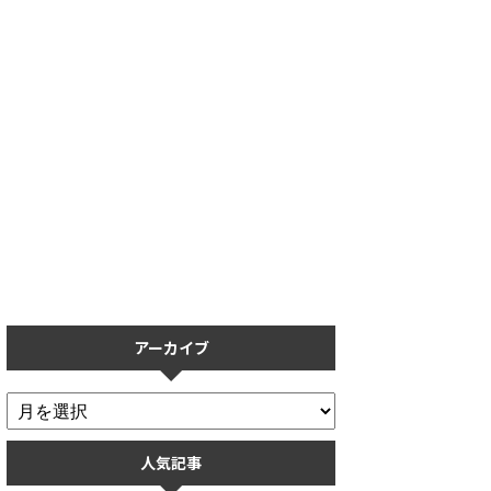
【プロスピA】タッチペン導入
【プロスピA】保護フィルムの
で打率が上がる？実際に使用し
おすすめ5選！操作性を重視し
てみた感想【リアタイ】
た保護フィルムまとめ
アーカイブ
人気記事