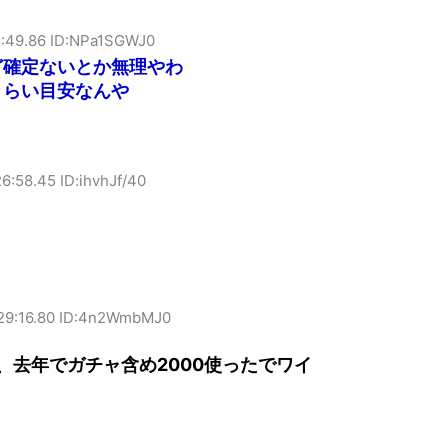
5:49.86 ID:NPa1SGWJ0
ど確定ないとか無理やわ
くらい目安なんや
6:58.45 ID:ihvhJf/40
？
:29:16.80 ID:4n2WmbMJ0
、去年でガチャ含め2000使ったでワイ