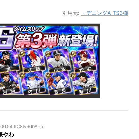
引用元:
・デニングA TS3弾
:06.54 ID:8Iv66bA+a
嫌やわ