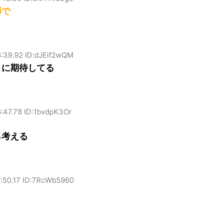
弾で
6:39.92 ID:dJEif2wQM
Ｓに期待してる
:47.78 ID:1bvdpK3Or
ら考える
7:50.17 ID:7RcWb5960