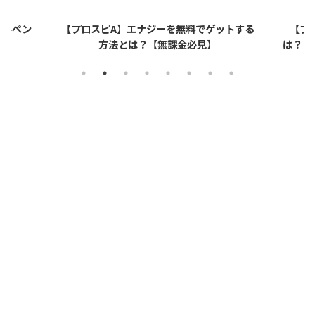
無料でゲットする
【プロスピA】ペーパーライクフィルムと
金必見】
は？リアタイでのメリット・デメリットを解
説