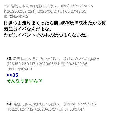
35:
名無しさん＠お腹いっぱい。 (ｵｯﾍﾟｹ Sr27-oBZp
[126.208.252.221])
2020/06/21(日) 00:27:42.55
ID:f0NoQKkQr
げきつよ走りまくったら前回S10が9枚出たから何
気に良イベなんだよな。
ただしイベントそのものはつまらないね。
38:
名無しさん＠お腹いっぱい。 (ﾜｯﾁｮｲW 87b1-gqS+
[126.150.230.117])
2020/06/21(日) 00:31:29.86
ID:D+PpKp4I0
>>35
そんなうまいん？
44:
名無しさん＠お腹いっぱい。 (ｱｳｱｳｶｰ Sacf-f3e5