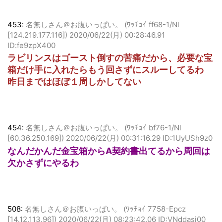
453:
名無しさん＠お腹いっぱい。 (ﾜｯﾁｮｲ ff68-1/Nl
[124.219.177.116])
2020/06/22(月) 00:28:46.91
ID:fe9zpX400
ラビリンスはゴースト倒すの苦痛だから、必要な宝
箱だけ手に入れたらもう回さずにスルーしてるわ
昨日まではほぼ１周しかしてない
454:
名無しさん＠お腹いっぱい。 (ﾜｯﾁｮｲ bf76-1/Nl
[60.36.250.169])
2020/06/22(月) 00:31:16.29 ID:1UyUSh9z0
なんだかんだ金宝箱からA契約書出てるから周回は
欠かさずにやるわ
508:
名無しさん＠お腹いっぱい。 (ﾜｯﾁｮｲ 7758-Epcz