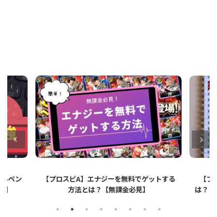
ットする
【プロスピA】ペーパーライクフィルムと
【プ
は？リアタイでのメリット・デメリットを解
説