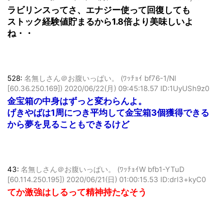
[14.12.113.96])
2020/06/22(月) 08:23:42.06 ID:VNddasj00
ラビリンスってさ、エナジー使って回復しても
ストック経験値貯まるから1.8倍より美味しいよ
ね・・
528:
名無しさん＠お腹いっぱい。 (ﾜｯﾁｮｲ bf76-1/Nl
[60.36.250.169])
2020/06/22(月) 09:45:18.57 ID:1UyUSh9z0
金宝箱の中身はずっと変わらんよ。
げきやばは1周につき平均して金宝箱3個獲得できる
から夢を見ることもできるけど
43:
名無しさん＠お腹いっぱい。 (ﾜｯﾁｮｲW bfb1-YTuD
[60.114.250.195])
2020/06/21(日) 01:00:15.53 ID:drl3+kyC0
てか激強はしるって精神持たなそう