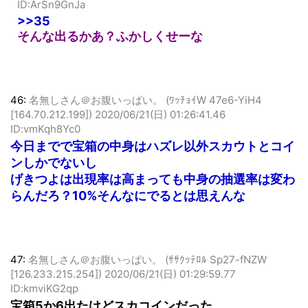
[182.251.247.12])
2020/06/21(日) 01:06:27.44
ID:ArSn9GnJa
>>35
そんな出るかあ？ふかしくせーな
46:
名無しさん＠お腹いっぱい。 (ﾜｯﾁｮｲW 47e6-YiH4
[164.70.212.199])
2020/06/21(日) 01:26:41.46
ID:vmKqh8Yc0
今日までで宝箱の中身はハズレ以外スカウトとコイ
ンしかでないし
げきつよは出現率は高まっても中身の抽選率は変わ
らんだろ？10%そんなにでるとは思えんな
47:
名無しさん＠お腹いっぱい。 (ｻｻｸｯﾃﾛﾙ Sp27-fNZW
[126.233.215.254])
2020/06/21(日) 01:29:59.77
ID:kmviKG2qp