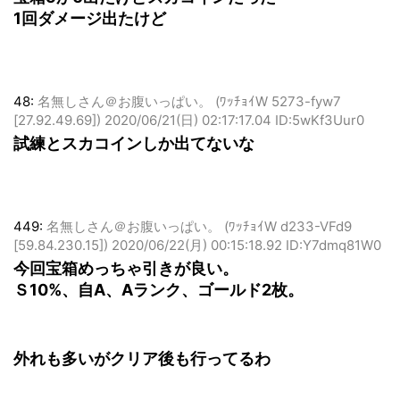
宝箱5か6出たけどスカコインだった
1回ダメージ出たけど
48:
名無しさん＠お腹いっぱい。 (ﾜｯﾁｮｲW 5273-fyw7
[27.92.49.69])
2020/06/21(日) 02:17:17.04 ID:5wKf3Uur0
試練とスカコインしか出てないな
449:
名無しさん＠お腹いっぱい。 (ﾜｯﾁｮｲW d233-VFd9
[59.84.230.15])
2020/06/22(月) 00:15:18.92 ID:Y7dmq81W0
今回宝箱めっちゃ引きが良い。
Ｓ10%、自A、Aランク、ゴールド2枚。
外れも多いがクリア後も行ってるわ