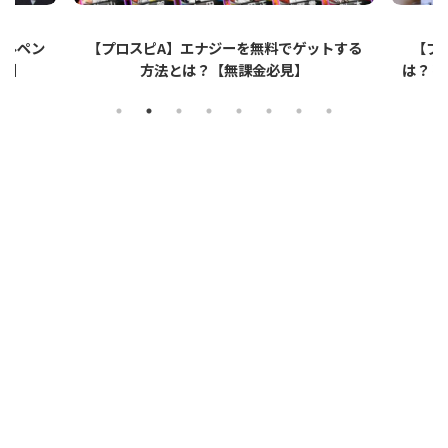
ゲットする
【プロスピA】ペーパーライクフィルムと
【
】
は？リアタイでのメリット・デメリットを解
説