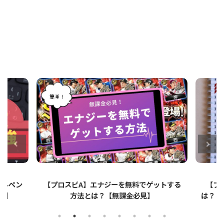
ットする
【プロスピA】ペーパーライクフィルムと
【プ
は？リアタイでのメリット・デメリットを解
説