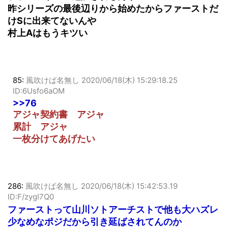
ファーストいつ追加されるんや？
昨シリーズの最後辺りから始めたからファーストだ
けSに出来てないんや
村上Aはもうキツい
85:
風吹けば名無し
2020/06/18(木) 15:29:18.25
ID:6Usfo6aOM
>>76
アジャ契約書 アジャ
累計 アジャ
一枚分けてあげたい
286:
風吹けば名無し
2020/06/18(木) 15:42:53.19
ID:F/zygI7Q0
ファーストって山川ソトアーチストで他も大ハズレ