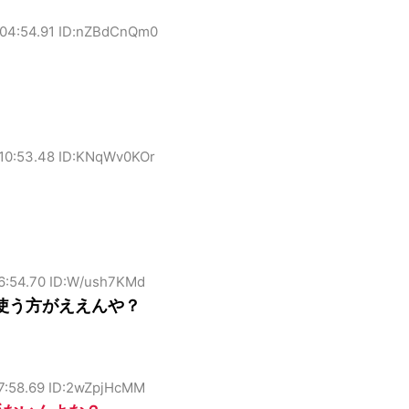
:04:54.91 ID:nZBdCnQm0
:10:53.48 ID:KNqWv0KOr
06:54.70 ID:W/ush7KMd
使う方がええんや？
07:58.69 ID:2wZpjHcMM