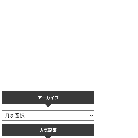
入
【プロスピA】保護フィルムの
【プロスピA】リアタイ
し
おすすめ5選！操作性を重視し
ない人必見！打ち方のコ
た保護フィルムまとめ
率ごとに解説
アーカイブ
人気記事