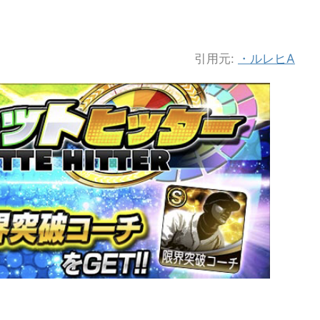
引用元:
・ルレヒA