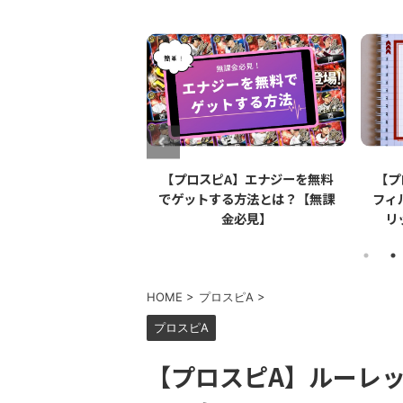
【プロスピA】エナジーを無料
【プロスピA】ペーパーライク
でゲットする方法とは？【無課
フィルムとは？リアタイでのメ
金必見】
リット・デメリットを解説
HOME
>
プロスピA
>
プロスピA
【プロスピA】ルーレ