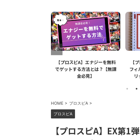
ロスピA】Apple
【プロスピA】エナジーを無料
【プ
l（アップルペンシル）は
でゲットする方法とは？【無課
フィ
強なのか【リアタイ】
金必見】
リ
HOME
>
プロスピA
>
プロスピA
【プロスピA】EX第1