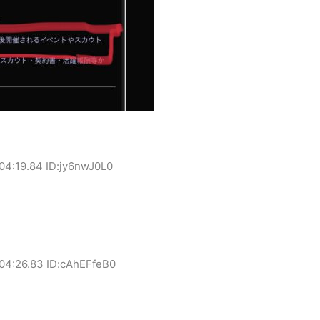
04:19.84 ID:jy6nwJ0L0
:04:26.83 ID:cAhEFfeB0