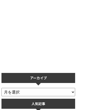
【プロスピA】タッチペン導入
【プロスピA】保護フィルムの
で打率が上がる？実際に使用し
おすすめ5選！操作性を重視し
てみた感想【リアタイ】
た保護フィルムまとめ
アーカイブ
人気記事