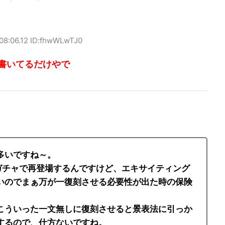
:08:06.12 ID:fhwWLwTJ0
書いてるだけやで
多いですね～。
ガチャで再登場するんですけど、エキサイティング
いのでまぁ万が一復刻させる必要性が出た時の保険
こういった一文無しに復刻させると景表法に引っか
するので、仕方ないですね。