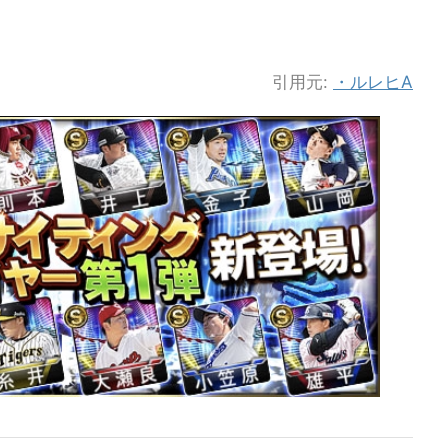
引用元:
・ルレヒA