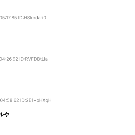
05:17.85 ID:HSkodari0
04:26.92 ID:RVFDBtLla
:04:58.62 ID:2E1+pHXqH
ルや