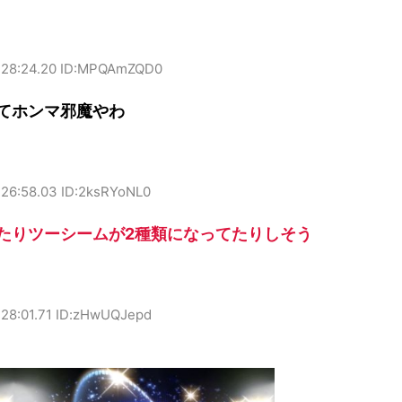
8:28:24.20 ID:MPQAmZQD0
てホンマ邪魔やわ
:26:58.03 ID:2ksRYoNL0
たりツーシームが2種類になってたりしそう
:28:01.71 ID:zHwUQJepd