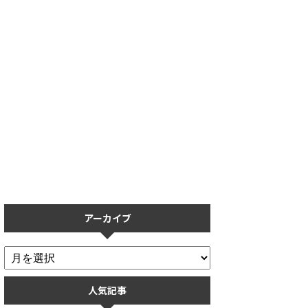
導入
【プロスピA】保護フィルムの
【プロスピA】リアタ
用し
おすすめ5選！操作性を重視し
ない人必見！打ち方の
た保護フィルムまとめ
率ごとに解説
アーカイブ
人気記事