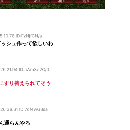
5:10.78 ID:FzNjfCN/a
ビッシュ作って欲しいわ
:26:21.94 ID:aWm3e2O/0
にすり替えられてそう
:26:38.61 ID:7of4wG8sa
なん通らんやろ