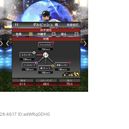
:28:46.17 ID:adWRqGDH0