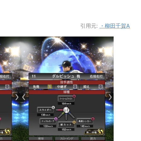
引用元:
・柳田千賀A