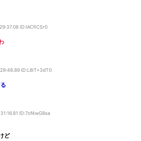
29:37.08 ID:IACfiCSr0
わ
:29:48.89 ID:L8lT+3dT0
ぎる
31:16.81 ID:7of4wG8sa
けど