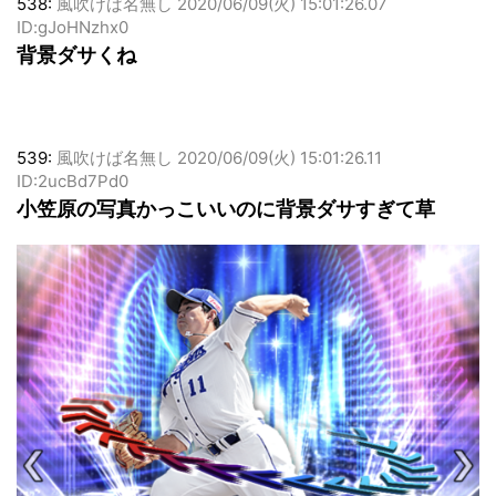
538:
風吹けば名無し
2020/06/09(火) 15:01:26.07
ID:gJoHNzhx0
背景ダサくね
539:
風吹けば名無し
2020/06/09(火) 15:01:26.11
ID:2ucBd7Pd0
小笠原の写真かっこいいのに背景ダサすぎて草