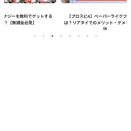
ットする
【プロスピA】ペーパーライクフィルムと
【プロ
は？リアタイでのメリット・デメリットを解
説