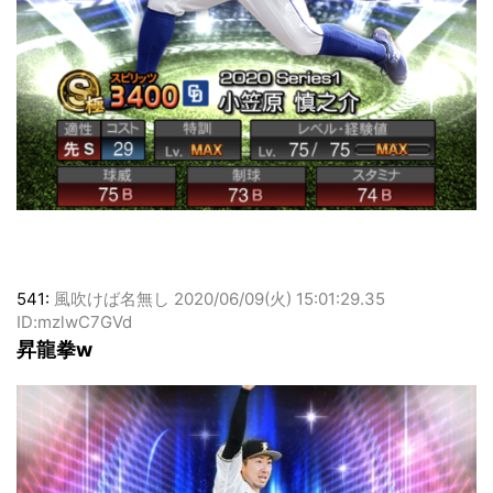
541:
風吹けば名無し
2020/06/09(火) 15:01:29.35
ID:mzlwC7GVd
昇龍拳w