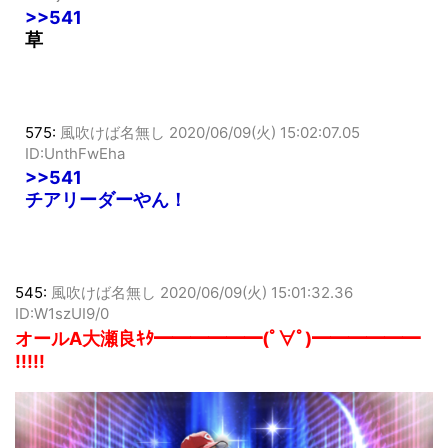
ID:i5jUfYCKd
>>541
草
575:
風吹けば名無し
2020/06/09(火) 15:02:07.05
ID:UnthFwEha
>>541
チアリーダーやん！
545:
風吹けば名無し
2020/06/09(火) 15:01:32.36
ID:W1szUI9/0
オールA大瀬良ｷﾀ━━━━━━(ﾟ∀ﾟ)━━━━━━
!!!!!