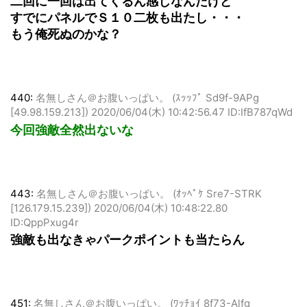
二回に一回は出てくるん感じなんだけど
すでにパネルでＳ１０二枚も出たし・・・
もう俺死ぬのかな？
440:
名無しさん＠お腹いっぱい。 (ｽｯｯﾌﾟ Sd9f-9APg
[49.98.159.213])
2020/06/04(木) 10:42:56.47 ID:IfB787qWd
今回強敵全然出ないな
443:
名無しさん＠お腹いっぱい。 (ｵｯﾍﾟｹ Sre7-STRK
[126.179.15.239])
2020/06/04(木) 10:48:22.80
ID:QppPxug4r
強敵も出なきゃパークポイントも当たらん