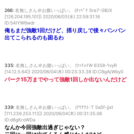
266:
名無しさん＠お腹いっぱい。 (ｵｯﾍﾟｹ Sre7-GB/X
[126.204.195.101])
2020/06/03(水) 22:59:31.16
ID:54lYW6wdr
俺もまだ強敵1回だけど、揺り戻しで後々バンバン
出てこられるのも困るわ
335:
名無しさん＠お腹いっぱい。 (ﾜｯﾁｮｲW 6358-1vyR
[14.12.5.64])
2020/06/04(木) 00:23:33.38 ID:C6gAjWby0
パーク15万までやって強敵1回しか出ないんだけど
339:
名無しさん＠お腹いっぱい。 (ｱｳｱｳｴｰT Sa5f-jjst
[111.239.253.113])
2020/06/04(木) 00:31:35.06
ID:d6gKroWDa
なんか今回強敵出過ぎじゃない？