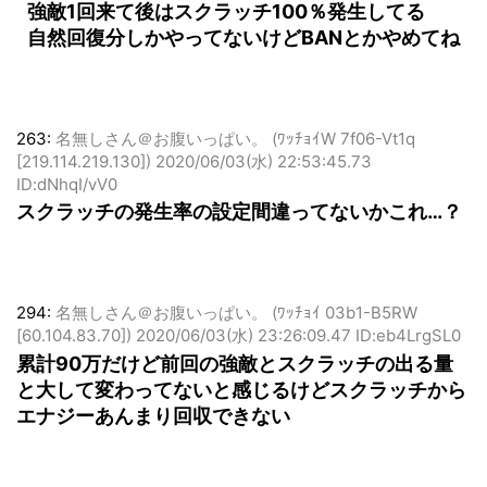
だよね？
強敵1回来て後はスクラッチ100％発生してる
自然回復分しかやってないけどBANとかやめてね
263:
名無しさん＠お腹いっぱい。 (ﾜｯﾁｮｲW 7f06-Vt1q
[219.114.219.130])
2020/06/03(水) 22:53:45.73
ID:dNhqI/vV0
スクラッチの発生率の設定間違ってないかこれ…？
294:
名無しさん＠お腹いっぱい。 (ﾜｯﾁｮｲ 03b1-B5RW
[60.104.83.70])
2020/06/03(水) 23:26:09.47 ID:eb4LrgSL0
累計90万だけど前回の強敵とスクラッチの出る量
と大して変わってないと感じるけどスクラッチから
エナジーあんまり回収できない