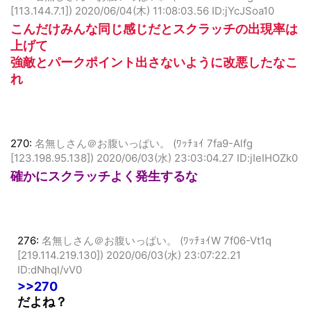
451:
名無しさん＠お腹いっぱい。 (ﾜｯﾁｮｲ 8f73-Alfg
[113.144.7.1])
2020/06/04(木) 11:08:03.56 ID:jYcJSoa10
こんだけみんな同じ感じだとスクラッチの出現率は
上げて
強敵とパークポイント出さないように改悪したなこ
れ
270:
名無しさん＠お腹いっぱい。 (ﾜｯﾁｮｲ 7fa9-Alfg
[123.198.95.138])
2020/06/03(水) 23:03:04.27 ID:jIeIHOZk0
確かにスクラッチよく発生するな
276:
名無しさん＠お腹いっぱい。 (ﾜｯﾁｮｲW 7f06-Vt1q
[219.114.219.130])
2020/06/03(水) 23:07:22.21
ID:dNhqI/vV0
>>270