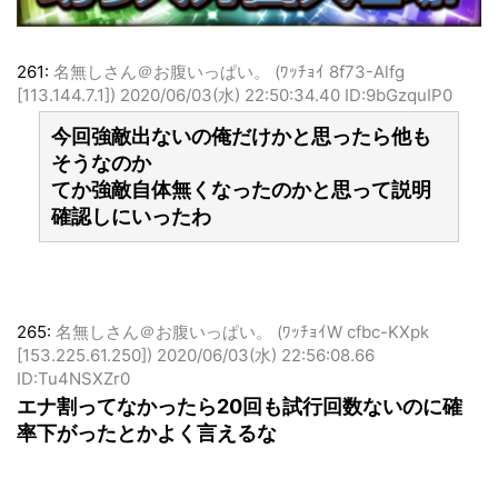
261:
名無しさん＠お腹いっぱい。 (ﾜｯﾁｮｲ 8f73-Alfg
[113.144.7.1])
2020/06/03(水) 22:50:34.40 ID:9bGzquIP0
今回強敵出ないの俺だけかと思ったら他も
そうなのか
てか強敵自体無くなったのかと思って説明
確認しにいったわ
265:
名無しさん＠お腹いっぱい。 (ﾜｯﾁｮｲW cfbc-KXpk
[153.225.61.250])
2020/06/03(水) 22:56:08.66
ID:Tu4NSXZr0
エナ割ってなかったら20回も試行回数ないのに確
率下がったとかよく言えるな