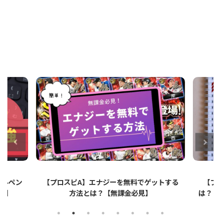
ットする
【プロスピA】ペーパーライクフィルムと
【プロ
は？リアタイでのメリット・デメリットを解
説