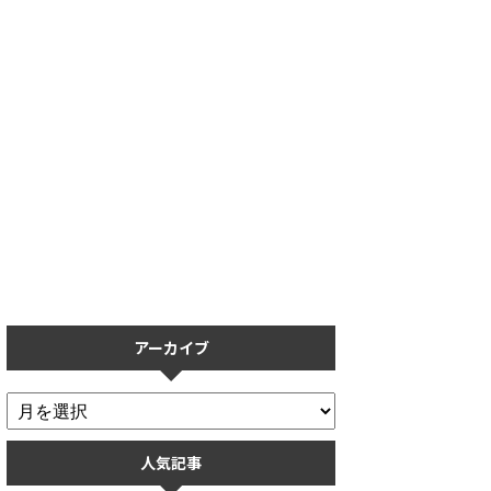
【プロスピA】保護フィルムの
【プロスピA】リアタイで打て
おすすめ5選！操作性を重視し
ない人必見！打ち方のコツを打
た保護フィルムまとめ
率ごとに解説
アーカイブ
人気記事