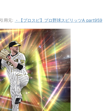
引用元:
・【プロスピ】プロ野球スピリッツA part959