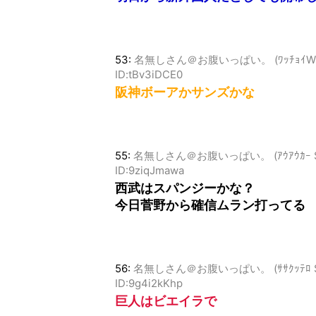
53:
名無しさん＠お腹いっぱい。 (ﾜｯﾁｮｲW b358-
ID:tBv3iDCE0
阪神ボーアかサンズかな
55:
名無しさん＠お腹いっぱい。 (ｱｳｱｳｶｰ Sadb-
ID:9ziqJmawa
西武はスパンジーかな？
今日菅野から確信ムラン打ってる
56:
名無しさん＠お腹いっぱい。 (ｻｻｸｯﾃﾛ Sp93-
ID:9g4i2kKhp
巨人はビエイラで