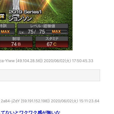
ww [49.104.28.56])
2020/06/02(火) 17:50:45.33
jZdY [59.191.152.198])
2020/06/02(火) 15:11:23.64
してないとワクワク感が無いな