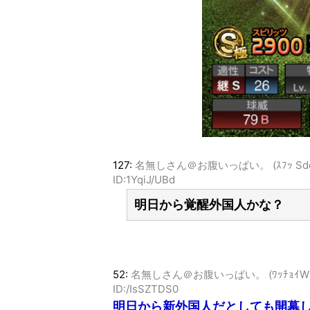
127:
名無しさん＠お腹いっぱい。 (ｽﾌｯ Sdca-Yl
ID:1YqiJ/UBd
明日から覚醒外国人かな？
52:
名無しさん＠お腹いっぱい。 (ﾜｯﾁｮｲW 2a84-
ID:/IsSZTDS0
明日から新外国人だとしても開幕