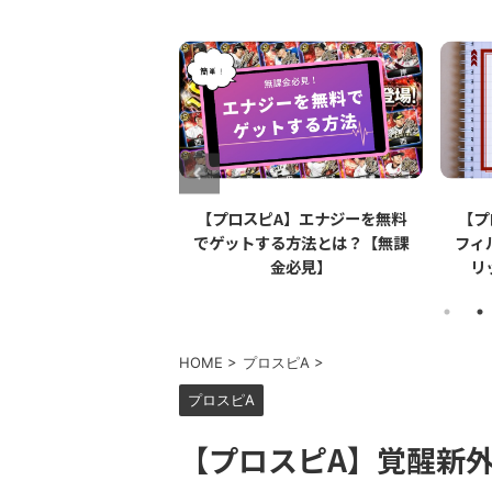
ピA】エナジーを無料
【プロスピA】ペーパーライク
【プ
する方法とは？【無課
フィルムとは？リアタイでのメ
機種
金必見】
リット・デメリットを解説
HOME
>
プロスピA
>
プロスピA
【プロスピA】覚醒新