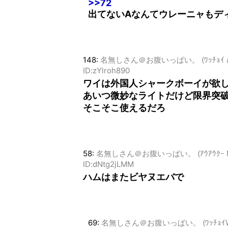
>>72
出てないAなんてウレーニャもデ
148:
名無しさん＠お腹いっぱい。 (ﾜｯﾁｮｲ aa06-
ID:zYlroh890
ワイは外国人シャークボーイが欲
あいつ微妙なライトだけど限界突
そこそこ使えるだろ
58:
名無しさん＠お腹いっぱい。 (ｱｳｱｳｸｰ MMd3-
ID:dNtg2jLMM
ハムはまたビヤヌエバで
69:
名無しさん＠お腹いっぱい。 (ﾜｯﾁｮｲW 53cf