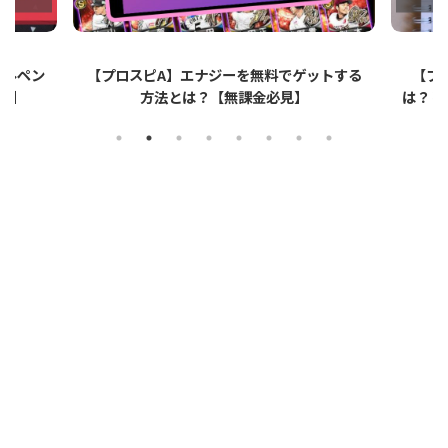
ットする
【プロスピA】ペーパーライクフィルムと
【プロ
は？リアタイでのメリット・デメリットを解
説