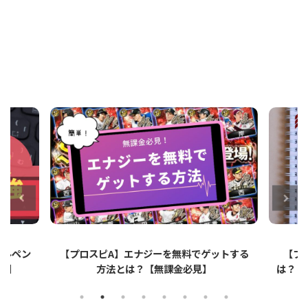
ットする
【プロスピA】ペーパーライクフィルムと
【プロ
は？リアタイでのメリット・デメリットを解
説