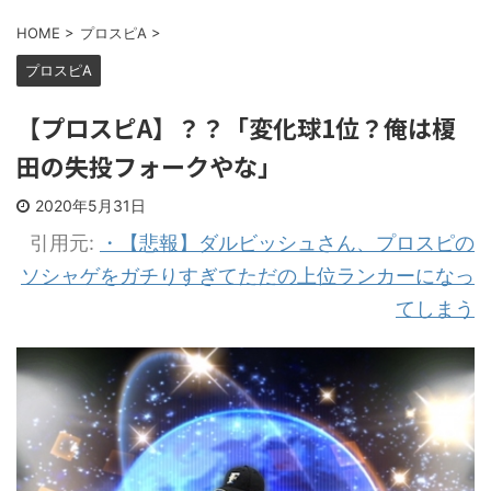
HOME
>
プロスピA
>
プロスピA
【プロスピA】？？「変化球1位？俺は榎
田の失投フォークやな」
2020年5月31日
引用元:
・【悲報】ダルビッシュさん、プロスピの
ソシャゲをガチりすぎてただの上位ランカーになっ
てしまう