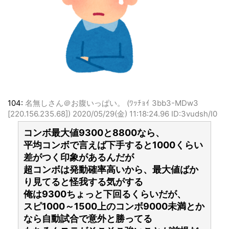
104:
名無しさん＠お腹いっぱい。 (ﾜｯﾁｮｲ 3bb3-MDw3
[220.156.235.68])
2020/05/29(金) 11:18:24.96 ID:3vudsh/I0
コンボ最大値9300と8800なら、
平均コンボで言えば下手すると1000くらい
差がつく印象があるんだが
超コンボは発動確率高いから、最大値ばか
り見てると怪我する気がする
俺は9300ちょっと下回るくらいだが、
スピ1000～1500上のコンボ9000未満とか
なら自動試合で意外と勝ってる