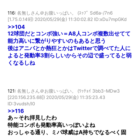
116:
名無しさん＠お腹いっぱい。 (ｽｯﾌﾟ Sd6a-/7n6
[1.75.0.149])
2020/05/29(金) 11:30:02.82 ID:xDu7mpGKd
>>104
12球団だとコンボ強い＝A8人コンボ複数出せてて
能力高いに繋がりやすいのもあると思う
後はアニバとか熱狂とかはTwitterで調べてた人に
よると発動率3割らしいからその辺で盛ってると弱
くなるしね
121:
名無しさん＠お腹いっぱい。 (ﾜｯﾁｮｲ 3bb3-MDw3
[220.156.235.68])
2020/05/29(金) 11:35:23.43
ID:3vudsh/I0
>>116
あ～それ拝見したわ
特能コンボも発動率高いっぽいよね
おっしゃる通り、ミパ球威はA持ちでなるべく固