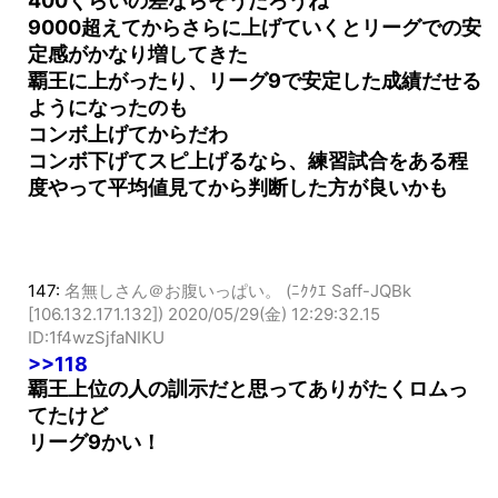
400くらいの差ならそうだろうね
9000超えてからさらに上げていくとリーグでの安
定感がかなり増してきた
覇王に上がったり、リーグ9で安定した成績だせる
ようになったのも
コンボ上げてからだわ
コンボ下げてスピ上げるなら、練習試合をある程
度やって平均値見てから判断した方が良いかも
147:
名無しさん＠お腹いっぱい。 (ﾆｸｸｴ Saff-JQBk
[106.132.171.132])
2020/05/29(金) 12:29:32.15
ID:1f4wzSjfaNIKU
>>118
覇王上位の人の訓示だと思ってありがたくロムっ
てたけど
リーグ9かい！